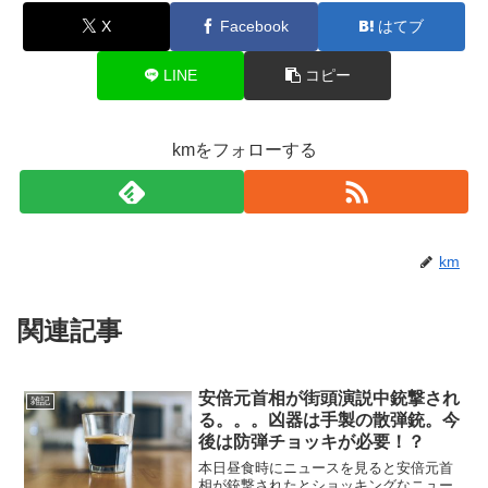
X
Facebook
はてブ
LINE
コピー
kmをフォローする
km
関連記事
安倍元首相が街頭演説中銃撃され
雑記
る。。。凶器は手製の散弾銃。今
後は防弾チョッキが必要！？
本日昼食時にニュースを見ると安倍元首
相が銃撃されたとショッキングなニュー