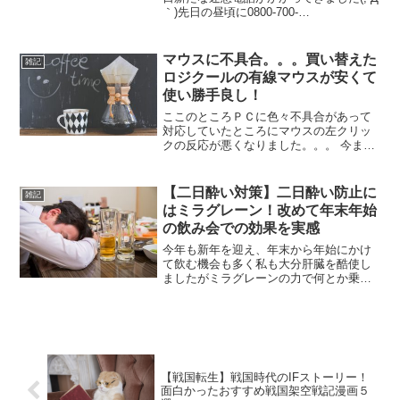
｀)先日の昼頃に0800-700-
5098(08007005098) からなる、いかにも
な番号から電話がかかってきました
（笑）どうせ迷惑電話だと思いました
マウスに不具合。。。買い替えた
雑記
が、ブロ...
ロジクールの有線マウスが安くて
使い勝手良し！
ここのところＰＣに色々不具合があって
対応していたところにマウスの左クリッ
クの反応が悪くなりました。。。 今まで
使用していたマウスが１０年ぐらいだっ
たのでそろそろ限界か。。。 という訳で
とりあえず何か無いかとネットで探して
【二日酔い対策】二日酔い防止に
雑記
いたところ下記 Lo...
はミラグレーン！改めて年末年始
の飲み会での効果を実感
今年も新年を迎え、年末から年始にかけ
て飲む機会も多く私も大分肝臓を酷使し
ましたがミラグレーンの力で何とか乗り
切りました。過去にも何度か記事にしま
したが改めて効果の程を確認しようかと
思います。二日酔い対策に効果的なサプ
リをまとめた記事はコチラ...
【戦国転生】戦国時代のIFストーリー！
面白かったおすすめ戦国架空戦記漫画５