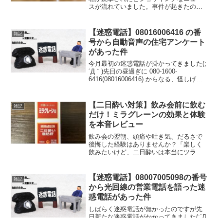
スが流れていました。事件が起きたのは
１１時半ごろで撃たれた時点では意識は
あったが病院搬送時には心肺停止の状態
とのことでしたがその後亡くなられまし
【迷惑電話】08016006416 の番
雑記
た。安倍元首相のご冥福を...
号から自動音声の住宅アンケート
があった件
今月最初の迷惑電話が掛かってきました(;
´Д｀)先日の昼過ぎに 080-1600-
6416(08016006416) からなる、怪しげな
番号から電話が掛かってきました（笑）
今日の迷惑電話の内容は。。。と思い出
てみると。。。自動音声にて「4つ...
【二日酔い対策】飲み会前に飲む
雑記
だけ！ミラグレーンの効果と体験
を本音レビュー
飲み会の翌朝、頭痛や吐き気、だるさで
後悔した経験はありませんか？「楽しく
飲みたいけど、二日酔いは本当にツラ
い」そんな悩みを持つ人に注目されてい
るのが、肝臓薬【ミラグレーン】です。
ミラグレーンは、肝臓の働きをサポート
【迷惑電話】08007005098の番号
雑記
する成分を配合した医薬品で...
から光回線の営業電話を語った迷
惑電話があった件
しばらく迷惑電話が無かったのですが先
日新たな迷惑電話がかかってきました(;´Д