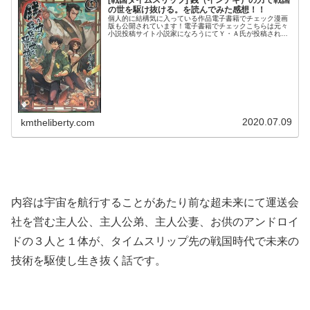
の世を駆け抜ける。を読んでみた感想！！
個人的に結構気に入っている作品電子書籍でチェック漫画
版も公開されています！電子書籍でチェックこちらは元々
小説投稿サイト小説家になろうにてＹ・Ａ氏が投稿されて
たものを商品化した小説（全７巻）になります。いくつか
追加エピソードがあるとの事で購入...
2020.07.09
kmtheliberty.com
内容は宇宙を航行することがあたり前な超未来にて運送会
社を営む主人公、主人公弟、主人公妻、お供のアンドロイ
ドの３人と１体が、タイムスリップ先の戦国時代で未来の
技術を駆使し生き抜く話です。