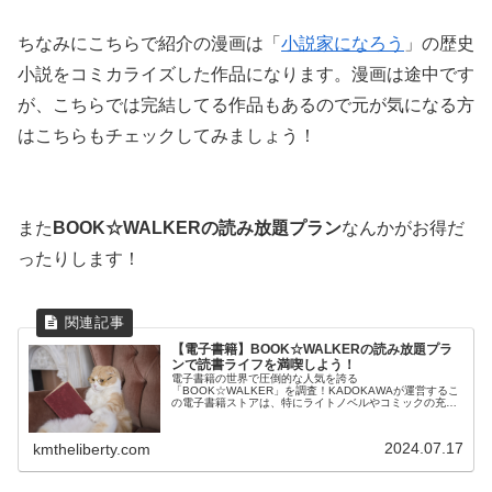
ちなみにこちらで紹介の漫画は「
小説家になろう
」の歴史
小説をコミカライズした作品になります。漫画は途中です
が、こちらでは完結してる作品もあるので元が気になる方
はこちらもチェックしてみましょう！
また
BOOK☆WALKERの読み放題プラン
なんかがお得だ
ったりします！
【電子書籍】BOOK☆WALKERの読み放題プラ
ンで読書ライフを満喫しよう！
電子書籍の世界で圧倒的な人気を誇る
「BOOK☆WALKER」を調査！KADOKAWAが運営するこ
の電子書籍ストアは、特にライトノベルやコミックの充実
度が群を抜いています。この記事では、BOOK☆WALKER
の魅力と、メリットについて詳しくご...
2024.07.17
kmtheliberty.com