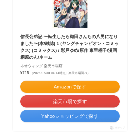
信長公弟記 〜転生したら織田さんちの八男になり
ました〜[本/雑誌] 1 (ヤングチャンピオン・コミッ
クス) (コミックス) / 彩戸ゆめ/原作 東里桐子/漫画
桐原のん/ネーム
ネオウィング 楽天市場店
¥715
（2026/07/30 04:14時点 | 楽天市場調べ）
Amazonで探す
楽天市場で探す
Yahooショッピングで探す
ポチップ