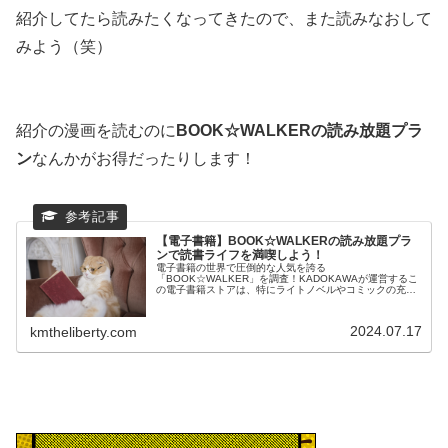
紹介してたら読みたくなってきたので、また読みなおして
みよう（笑）
紹介の漫画を読むのに
BOOK☆WALKERの読み放題プラ
ン
なんかがお得だったりします！
【電子書籍】BOOK☆WALKERの読み放題プラ
ンで読書ライフを満喫しよう！
電子書籍の世界で圧倒的な人気を誇る
「BOOK☆WALKER」を調査！KADOKAWAが運営するこ
の電子書籍ストアは、特にライトノベルやコミックの充実
度が群を抜いています。この記事では、BOOK☆WALKER
の魅力と、メリットについて詳しくご...
2024.07.17
kmtheliberty.com