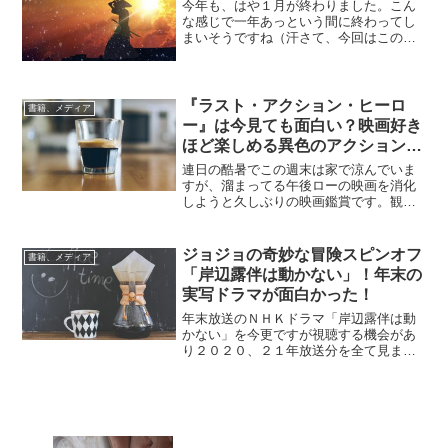
今年も、はや１月が終わりました。こん
な感じで一年あっという間に終わってし
まいそうですね（汗さて、今回はこの週
末に、以前購入した三匹が斬るのＤＶＤ
を久しぶりに見たのでその話を。。。ま
ず三匹が斬るについて軽く説明します
と。。。別々の行動をしなが...
『ラスト・アクション・ヒーロ
書籍、メディア
ー』は今見ても面白い？映画好き
ほど楽しめる異色のアクション作
品！
連日の酷暑でこの週末は家で涼んでいま
すが、溜まってる午後ローの映画を消化
しようと久しぶりの映画鑑賞です。観た
のは『ラスト・アクション・ヒーロ
ー』！30年以上前の作品ですが、今回観
るのは初めて。(*´▽｀*)概要『ラスト・ア
ジョジョの奇妙な冒険スピンオフ
書籍、メディア
クション・ヒーロー...
「岸辺露伴は動かない」！年末の
実写ドラマが面白かった！
年末放送のＮＨＫドラマ「岸辺露伴は動
かない」を今更ですが視聴する機会があ
り２０２０、２１年放送分を全て見まし
た。岸辺露伴は学生時代に漫画読んで知
っていたのですが、当時からそのひねく
れたキャラが好きだったのでよく覚えて
いました！中でも「だが断...