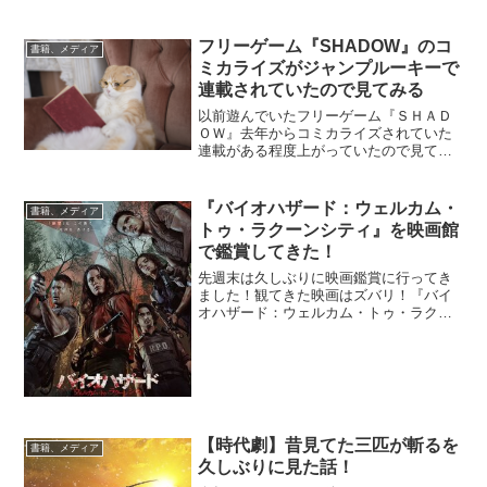
トアは、特にライトノベルやコミックの
充実度が群を抜いています。この記事で
は、BOOK☆WALKERの魅力と、メリッ
フリーゲーム『SHADOW』のコ
書籍、メディア
トについて詳しくご...
ミカライズがジャンプルーキーで
連載されていたので見てみる
以前遊んでいたフリーゲーム『ＳＨＡＤ
ＯＷ』去年からコミカライズされていた
連載がある程度上がっていたので見てみ
ました！連載作品はジャンプルーキーで
みれるので興味のある方は見てみましょ
う！SHADOWのコミカライズ作品はコチ
『バイオハザード：ウェルカム・
書籍、メディア
ラ記事をUPした時期...
トゥ・ラクーンシティ』を映画館
で鑑賞してきた！
先週末は久しぶりに映画鑑賞に行ってき
ました！観てきた映画はズバリ！『バイ
オハザード：ウェルカム・トゥ・ラクー
ンシティ』！！ 去年から気になっていた
ので結構楽しみだったのですが鑑賞出来
て良かったです！内容はゲームの１、２
が同時進行みたいな感...
【時代劇】昔見てた三匹が斬るを
書籍、メディア
久しぶりに見た話！