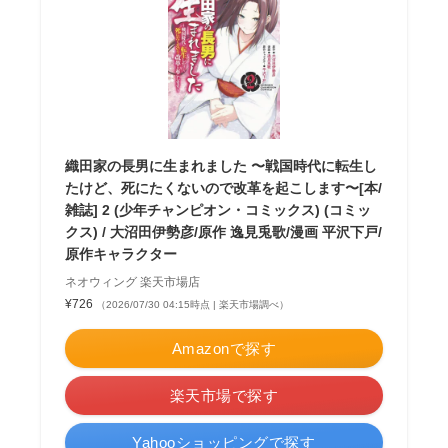
織田家の長男に生まれました 〜戦国時代に転生し
たけど、死にたくないので改革を起こします〜[本/
雑誌] 2 (少年チャンピオン・コミックス) (コミッ
クス) / 大沼田伊勢彦/原作 逸見兎歌/漫画 平沢下戸/
原作キャラクター
ネオウィング 楽天市場店
¥726
（2026/07/30 04:15時点 | 楽天市場調べ）
Amazonで探す
楽天市場で探す
Yahooショッピングで探す