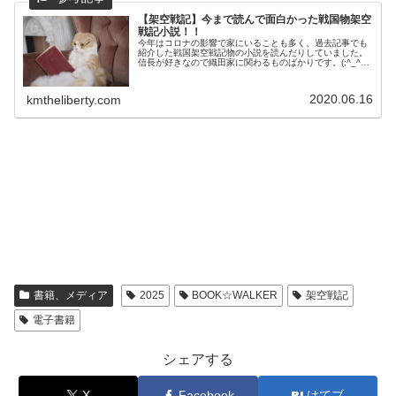
【架空戦記】今まで読んで面白かった戦国物架空
戦記小説！！
今年はコロナの影響で家にいることも多く、過去記事でも
紹介した戦国架空戦記物の小説を読んだりしていました。
信長が好きなので織田家に関わるものばかりです。(;^_^A
織田武神伝感想記事はこちら！信長の嫡男 織田信忠 が主
人公。本能寺の変からの話...
2020.06.16
kmtheliberty.com
書籍、メディア
2025
BOOK☆WALKER
架空戦記
電子書籍
シェアする
X
Facebook
はてブ