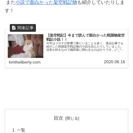
また
小説で面白かった架空戦記物
も紹介していたりしま
す！
【架空戦記】今まで読んで面白かった戦国物架空
戦記小説！！
今年はコロナの影響で家にいることも多く、過去記事でも
紹介した戦国架空戦記物の小説を読んだりしていました。
信長が好きなので織田家に関わるものばかりです。(;^_^A
織田武神伝感想記事はこちら！信長の嫡男 織田信忠 が主
人公。本能寺の変からの話...
2020.06.16
kmtheliberty.com
目次
一覧