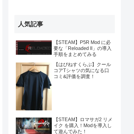
人気記事
【STEAM】P5R Mod に必
要な「Reloaded II」の導入
手順をまとめてみる
【はぴねすくらぶ】クール
コアTシャツの気になる口
コミ&評価を調査！
【STEAM】ロマサガ2 リメ
イク を購入！Modを導入し
て遊んでみた！