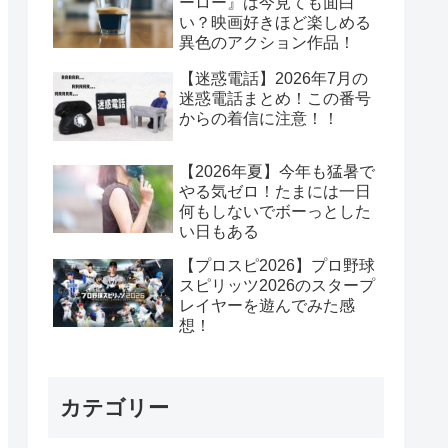
ーロー』は今見ても面白
い？映画好きほど楽しめる
異色のアクション作品！
【迷惑電話】2026年7月の
迷惑電話まとめ！この番号
からの着信に注意！！
【2026年夏】今年も猛暑で
やる気ゼロ！たまには一日
何もしないでボーっとした
い日もある
【プロスピ2026】プロ野球
スピリッツ2026のスタープ
レイヤーを遊んでみた感
想！
カテゴリー