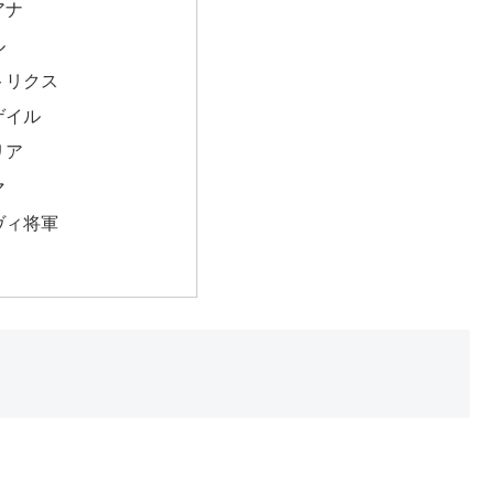
アナ
ル
トリクス
ゲイル
リア
マ
ヴィ将軍