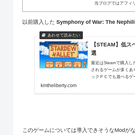
当ブログではアフィ
以前購入した
Symphony of War: The Nephil
【STEAM】低
選
最近はSteamで購入
されるゲームが多くあ
ックＰＣでも遊べるゲ
介します！今回使用し..
kmtheliberty.com
このゲームについては導入できそうなModが