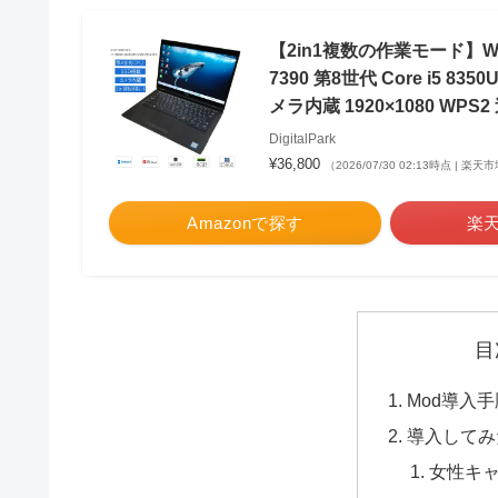
【2in1複数の作業モード】Wind
7390 第8世代 Core i5 835
メラ内蔵 1920×1080 WPS
DigitalPark
¥36,800
（2026/07/30 02:13時点 | 楽
Amazonで探す
楽
目
Mod導入手
導入してみ
女性キ