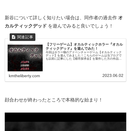
新谷について詳しく知りたい場合は、同作者の過去作
オ
カルティックデッド
を遊んでみると良いでしょう！
【フリーゲーム】オカルティックホラー『オカル
ティックデッド』を遊んでみた！
今回はホラー物のアドベンチャーゲーム【オカルティック
デッド】を遊んでみました！こちらのゲームは当ブログで
も以前に記事にした【都市探求会】を製作した方の作品で
すね！追記：同作者さんの【ＳＨＡＤＯＷ】も遊んでみま
した！一覧ゲームのあらすじ 霊感...
2023.06.02
kmtheliberty.com
顔合わせが終わったところで本格的な始まり！