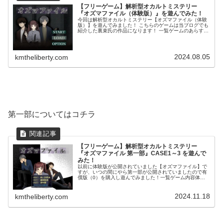
【フリーゲーム】解析型オカルトミステリー
『オズマファイル（体験版）』を遊んでみた！
今回は解析型オカルトミステリー【オズマファイル（体験
版）】を遊んでみました！ こちらのゲームは当ブログでも
紹介した裏束氏の作品になります！ 一覧ゲームのあらす
じ オズマ探偵事務所。ここには少し奇妙な事件が持ち込ま
れることがある。心霊動画の解...
2024.08.05
kmtheliberty.com
第一部についてはコチラ
【フリーゲーム】解析型オカルトミステリー
『オズマファイル 第一部』CASE1～3 を遊んで
みた！
以前に体験版が公開されていました【オズマファイル】で
すが、いつの間にやら第一部が公開されていましたので有
償版（0）を購入し遊んでみました！一覧ゲーム内容体験
版の時の CASE1：黒い訪問者 以外に ２つのエピソードが
追加されて第一部の...
2024.11.18
kmtheliberty.com