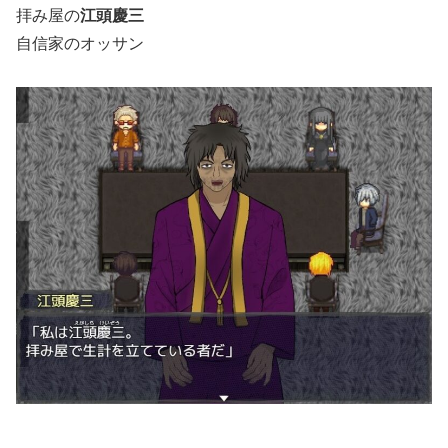
拝み屋の
江頭慶三
自信家のオッサン