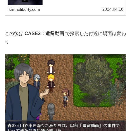
ＯＷＳ】一覧ゲームのあらす...
2024.04.18
kmtheliberty.com
この後は
CASE2：遺留動画
で探索した付近に場面は変わ
り