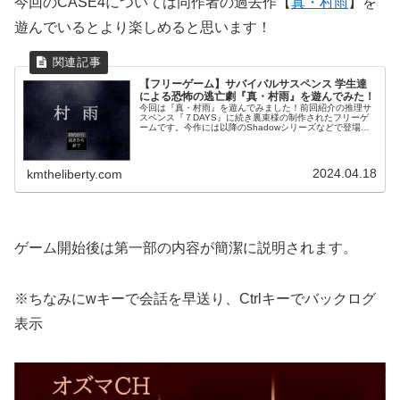
今回のCASE4については同作者の過去作【
真・村雨
】を
遊んでいるとより楽しめると思います！
【フリーゲーム】サバイバルサスペンス 学生達
による恐怖の逃亡劇『真・村雨』を遊んでみた！
今回は『真・村雨』を遊んでみました！前回紹介の推理サ
スペンス『７DAYS』に続き裏束様の制作されたフリーゲ
ームです。今作には以降のShadowシリーズなどで登場す
る瀬崎が主人公の作品です！【ＳＨＡＤＯＷ】【ＳＨＡＤ
ＯＷＳ】一覧ゲームのあらす...
2024.04.18
kmtheliberty.com
ゲーム開始後は第一部の内容が簡潔に説明されます。
※ちなみにwキーで会話を早送り、Ctrlキーでバックログ
表示