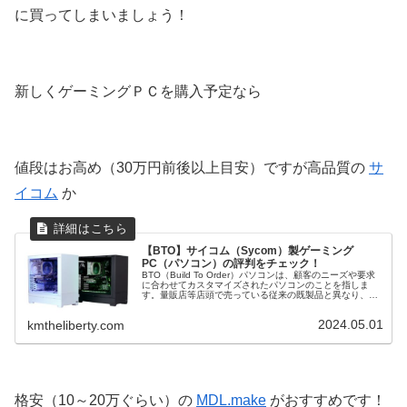
に買ってしまいましょう！
新しくゲーミングＰＣを購入予定なら
値段はお高め（30万円前後以上目安）ですが高品質の
サ
イコム
か
【BTO】サイコム（Sycom）製ゲーミング
PC（パソコン）の評判をチェック！
BTO（Build To Order）パソコンは、顧客のニーズや要求
に合わせてカスタマイズされたパソコンのことを指しま
す。量販店等店頭で売っている従来の既製品と異なり、
BTOパソコンは購入者が CPU や グラフィックボード など
の構成を選...
2024.05.01
kmtheliberty.com
格安（10～20万ぐらい）の
MDL.make
がおすすめです！