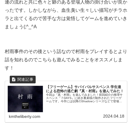
連の流れと共に色々と癖のある登場人物の掛け合いが良か
ったです。しかしながら、血生臭い生々しい描写がチラホ
ラと出てくるので苦手な方は覚悟してゲームを進めていき
ましょう(;^_^A
村雨事件のその後という話なので村雨をプレイするとより
話を知れるのでこちらも遊んでみることをオススメしま
す！
【フリーゲーム】サバイバルサスペンス 学生達
による恐怖の逃亡劇『真・村雨』を遊んでみた！
今回は『真・村雨』を遊んでみました！前回紹介の推理サ
スペンス『７DAYS』に続き裏束様の制作されたフリーゲ
ームです。今作には以降のShadowシリーズなどで登場す
る瀬崎が主人公の作品です！【ＳＨＡＤＯＷ】【ＳＨＡＤ
ＯＷＳ】一覧ゲームのあらす...
2024.04.18
kmtheliberty.com