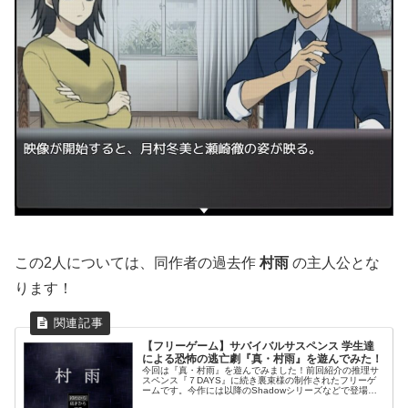
この2人については、同作者の過去作
村雨
の主人公とな
ります！
【フリーゲーム】サバイバルサスペンス 学生達
による恐怖の逃亡劇『真・村雨』を遊んでみた！
今回は『真・村雨』を遊んでみました！前回紹介の推理サ
スペンス『７DAYS』に続き裏束様の制作されたフリーゲ
ームです。今作には以降のShadowシリーズなどで登場す
る瀬崎が主人公の作品です！【ＳＨＡＤＯＷ】【ＳＨＡＤ