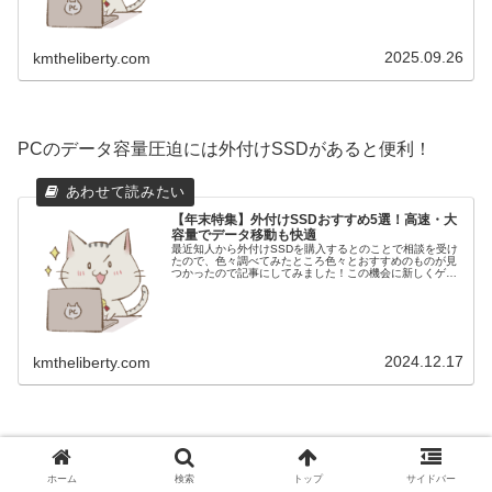
2025.09.26
kmtheliberty.com
PCのデータ容量圧迫には外付けSSDがあると便利！
【年末特集】外付けSSDおすすめ5選！高速・大
容量でデータ移動も快適
最近知人から外付けSSDを購入するとのことで相談を受け
たので、色々調べてみたところ色々とおすすめのものが見
つかったので記事にしてみました！この機会に新しくゲー
ミングＰＣを購入予定なら品質の サイコム か格安の
MDL.make がおすすめで...
2024.12.17
kmtheliberty.com
ホーム
検索
トップ
サイドバー