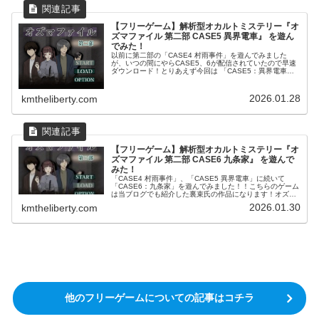
【フリーゲーム】解析型オカルトミステリー『オ
ズマファイル 第二部 CASE5 異界電車』 を遊ん
でみた！
以前に第二部の「CASE4 村雨事件」を遊んでみました
が、いつの間にやらCASE5、6が配信されていたので早速
ダウンロード！とりあえず今回は 「CASE5：異界電車」
について遊んでみました！！こちらのゲームは当ブログで
も紹介した裏束氏の作品...
2026.01.28
kmtheliberty.com
【フリーゲーム】解析型オカルトミステリー『オ
ズマファイル 第二部 CASE6 九条家』 を遊んで
みた！
「CASE4 村雨事件」、「CASE5 異界電車」に続いて
「CASE6：九条家」を遊んでみました！！こちらのゲーム
は当ブログでも紹介した裏束氏の作品になります！オズマ
ファイルのストーリや基本的なゲーム内容については、体
2026.01.30
kmtheliberty.com
験版の記事に記載してあ...
他のフリーゲームについての記事はコチラ