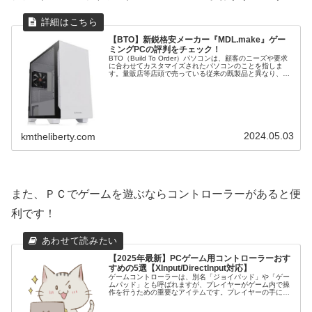
【BTO】新鋭格安メーカー『MDL.make』ゲー
ミングPCの評判をチェック！
BTO（Build To Order）パソコンは、顧客のニーズや要求
に合わせてカスタマイズされたパソコンのことを指しま
す。量販店等店頭で売っている従来の既製品と異なり、
BTOパソコンは購入者が CPU や グラフィックボード など
の構成を選...
2024.05.03
kmtheliberty.com
また、ＰＣでゲームを遊ぶならコントローラーがあると便
利です！
【2025年最新】PCゲーム用コントローラーおす
すめの5選【XInput/DirectInput対応】
ゲームコントローラーは、別名「ジョイパッド」や「ゲー
ムパッド」とも呼ばれますが、プレイヤーがゲーム内で操
作を行うための重要なアイテムです。プレイヤーの手によ
って直接操作されるゲームコントローラーは、快適性、耐
久性、機能性において大きな違いが...