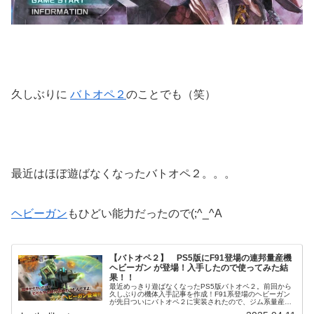
久しぶりに
バトオペ２
のことでも（笑）
最近はほぼ遊ばなくなったバトオペ２。。。
ヘビーガン
もひどい能力だったので(;^_^A
【バトオペ２】 PS5版にF91登場の連邦量産機
ヘビーガン が登場！入手したので使ってみた結
果！！
最近めっきり遊ばなくなったPS5版バトオペ２。前回から
久しぶりの機体入手記事を作成！F91系登場のヘビーガン
が先日ついにバトオペ２に実装されたので、ジム系量産機
コレクターとして入手してみました（笑）原作ではビルギ