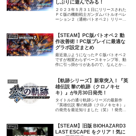
しぶりに遊んでみる！
２０２３年５月３１日にリリースされた
ＰＣ版の機動戦士ガンダムバトルオペレ
ーション２（通称バトオペ２）リリース
に合わせて試しに遊んでいましたが、以
降は数回遊んだ程度で長らく放置してい
ました（笑）存在をしばらく忘れていま
【STEAM】PC版バトオペ２ 動
ゲーム
したが、久しぶりに思い出...
作改善術！PC版プレイに最適な
グラボ設定まとめ
最近遊ぶようになったＰＣ版バトオペ２
ですが相変わらずベースキャンプ等、動
作に引っ掛かりがあるので、なんとかな
らんかとNvidiaの3D設定を試してみたと
ころ、かなり動作が改善されたので設定
内容をまとめてみました。動作環境以下
【軌跡シリーズ】新章突入！『英
ゲーム
Steamより抜...
雄伝説 黎の軌跡（クロノキセ
キ）』が9月30日発売！
タイトルの通り軌跡シリーズの最新作
『英雄伝説 黎の軌跡（クロノキセキ）』
の発売を最近知りました（笑）！発売日
は２０２１年９月３０日！前作の創の軌
跡は結構遊びつくしたので今回も購入を
検討です！今作についての概要としてゼ
【STEAM】旧版 BIOHAZARD3
ゲーム
ムリア大陸を舞台に、前作...
LAST ESCAPE をクリア！気に