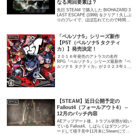
なる周回要素は？
先日 STEAM で購入した BIOHAZARD 3
LAST ESCAPE (1999) をクリア！久しぶ
りのプレイで、ほぼ忘れてたので時間は
掛かりましたけど、結構楽しめました！
遊んでみた感じやっぱRE3に比べるとグ
ラフィックは当然落ちま...
「ペルソナ5」シリーズ新作
ゲーム
【P5T（ペルソナ5 タクティ
カ）】発売決定！
２０１６年発売のアトラスの名作
RPG『ペルソナ５』シリーズ最新作『ペ
ルソナ５ タクティカ』が２０２３年１１
月１７日発売予定として公式から発表さ
れました！。ＰＶが公開されているので
要チェックですね！対応機種は下記Xbox
Series X|S...
【STEAM】近日公開予定の
ゲーム
Fallout4（フォールアウト4） –
12月のパッチ内容
AEアップデート後、トラブル状態が続い
ている Fallout4。しばらくはダウングレ
ードして様子見中11月末にSteamにてパ
ッチが配信されましたが、まだまだ正常