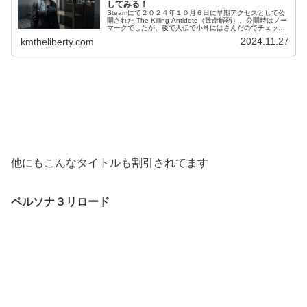
してみる！
Steamにて２０２４年１０月６日に早期アクセスとして公
開された The Killing Antidote（致命解药）。公開時はノー
マークでしたが、後で人伝で小耳にはさんだのでチェック
してみるとデモ版があったので早速遊んでみました！デモ
2024.11.27
kmtheliberty.com
版は...
他にもこんなタイトルも割引されてます
ペルソナ３リロード