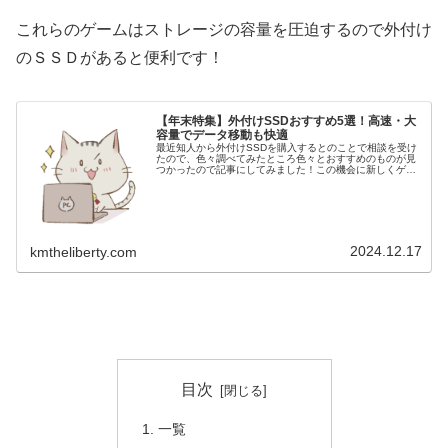
これらのゲームはストレージの容量を圧迫するので外付け
のＳＳＤがあると便利です！
【年末特集】外付けSSDおすすめ5選！高速・大
容量でデータ移動も快適
最近知人から外付けSSDを購入するとのことで相談を受け
たので、色々調べてみたところ色々とおすすめのものが見
つかったので記事にしてみました！この機会に新しくゲー
ミングＰＣを購入予定なら品質の サイコム か格安の
MDL.make がおすすめで...
2024.12.17
kmtheliberty.com
目次
一覧