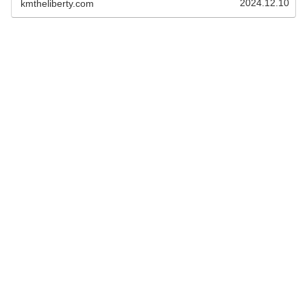
2024.12.10
kmtheliberty.com