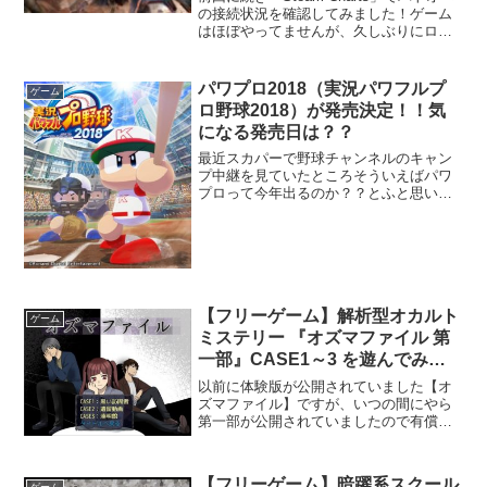
の接続状況を確認してみました！ゲーム
はほぼやってませんが、久しぶりにログ
インしたので、前回（2025年5月～2025
年9月）以降のプレイ状況を確認してみま
した。※赤枠内が2025年10月～20...
パワプロ2018（実況パワフルプ
ゲーム
ロ野球2018）が発売決定！！気
になる発売日は？？
最近スカパーで野球チャンネルのキャン
プ中継を見ていたところそういえばパワ
プロって今年出るのか？？とふと思いネ
ットで調べたところ２０１８年４月２６
日に発売予定となっているとの事！！パ
ワプロは２０１６を買って色々遊んでい
ましたが、去年は２０１６...
【フリーゲーム】解析型オカルト
ゲーム
ミステリー 『オズマファイル 第
一部』CASE1～3 を遊んでみ
た！
以前に体験版が公開されていました【オ
ズマファイル】ですが、いつの間にやら
第一部が公開されていましたので有償版
（\500）を購入し遊んでみました！一覧
ゲーム内容体験版の時の CASE1：黒い訪
問者 以外に ２つのエピソードが追加され
【フリーゲーム】暗躍系スクール
ゲーム