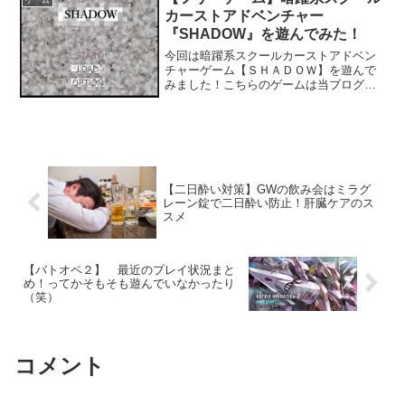
て第一部の...
カーストアドベンチャー
『SHADOW』を遊んでみた！
今回は暗躍系スクールカーストアドベン
チャーゲーム【ＳＨＡＤＯＷ】を遊んで
みました！こちらのゲームは当ブログで
も以前に記事にした【都市探求会】、
【オカルティックデッド】を製作した方
の作品ですね！【都市探求会】【オカル
ティックデッド】一覧ゲーム...
【二日酔い対策】GWの飲み会はミラグ
レーン錠で二日酔い防止！肝臓ケアのス
スメ
【バトオペ２】 最近のプレイ状況まと
め！ってかそもそも遊んでいなかったり
（笑）
コメント