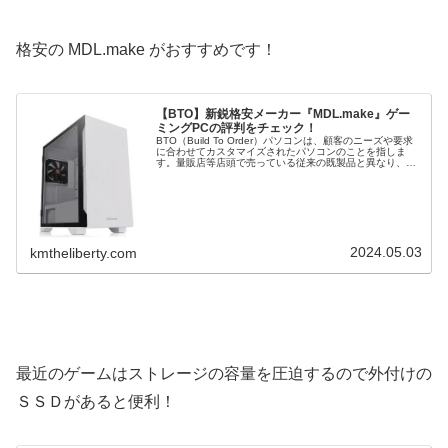
格安の MDL.make がおすすめです！
【BTO】新鋭格安メーカー『MDL.make』ゲー
ミングPCの評判をチェック！
BTO（Build To Order）パソコンは、顧客のニーズや要求
に合わせてカスタマイズされたパソコンのことを指しま
す。量販店等店頭で売っている従来の既製品と異なり、
BTOパソコンは購入者が CPU や グラフィックボード など
の構成を選...
2024.05.03
kmtheliberty.com
最近のゲームはストレージの容量を圧迫するので外付けの
ＳＳＤがあると便利！