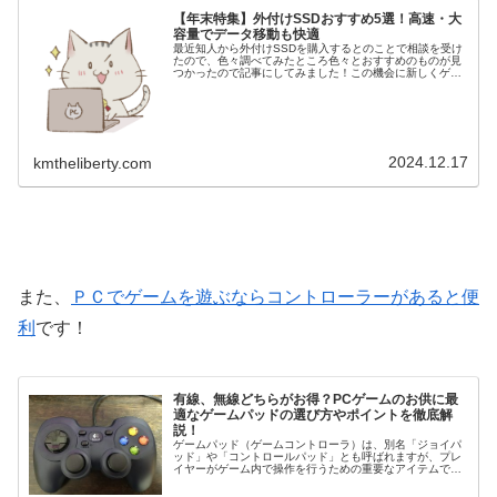
【年末特集】外付けSSDおすすめ5選！高速・大
容量でデータ移動も快適
最近知人から外付けSSDを購入するとのことで相談を受け
たので、色々調べてみたところ色々とおすすめのものが見
つかったので記事にしてみました！この機会に新しくゲー
ミングＰＣを購入予定なら品質の サイコム か格安の
MDL.make がおすすめで...
2024.12.17
kmtheliberty.com
また、
ＰＣでゲームを遊ぶならコントローラーがあると便
利
です！
有線、無線どちらがお得？PCゲームのお供に最
適なゲームパッドの選び方やポイントを徹底解
説！
ゲームパッド（ゲームコントローラ）は、別名「ジョイパ
ッド」や「コントロールパッド」とも呼ばれますが、プレ
イヤーがゲーム内で操作を行うための重要なアイテムで
す。プレイヤーの手によって直接操作されるゲームパッド
は、快適性、耐久性、機能性において...