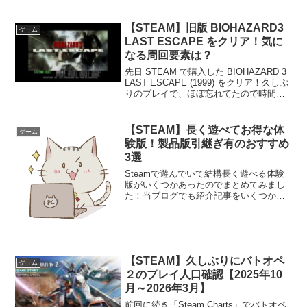
【STEAM】旧版 BIOHAZARD3
ゲーム
LAST ESCAPE をクリア！気に
なる周回要素は？
先日 STEAM で購入した BIOHAZARD 3
LAST ESCAPE (1999) をクリア！久しぶ
りのプレイで、ほぼ忘れてたので時間は
掛かりましたけど、結構楽しめました！
遊んでみた感じやっぱRE3に比べるとグ
ラフィックは当然落ちま...
【STEAM】長く遊べてお得な体
ゲーム
験版！製品版引継ぎ有のおすすめ
3選
Steamで遊んでいて結構長く遊べる体験
版がいくつかあったのでまとめてみまし
た！当ブログでも紹介記事をいくつか書
いたりしてるので興味のあるかたは是非
遊んでみて下さい！※体験版は Steam の
購入ページからそれぞれダウンロードで
きます。これ...
【STEAM】久しぶりにバトオペ
ゲーム
２のプレイ人口確認【2025年10
月～2026年3月】
前回に続き「Steam Charts」でバトオペ