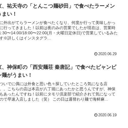
京、祐天寺の「とんこつ麺砂田」で食べたラーメン
うまい！
に外出がてらラーメンが食べたくなり、何度か行って美味しかっ
に行ってきました！以前は夜のみの営業でしたが現在は、営業時
11:30〜14:00/18:00〜22:00(月・火曜日定休日)で営業しているみた
す※詳しくはインスタグラ...
2020.06.29
京、神保町の「西安麺荘 秦唐記」で食べたビャンビ
ン麺がうまい！
ついでに偶には外食と思い色々探していたところ気になる店
。。こちらの店は本店が八丁堀にあったかと思うんですが、神保
もあったんですね！以前にタモリ倶楽部で紹介されて気になって
ので早速入店しました（笑） この日は週替わり麺で海鲜麻...
2020.06.19