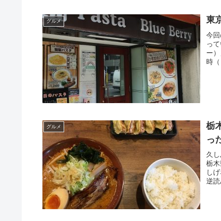
東京
グルメ
今回
って
ー）
時（
栃
グルメ
っ
久し
栃木
しげ
逆読