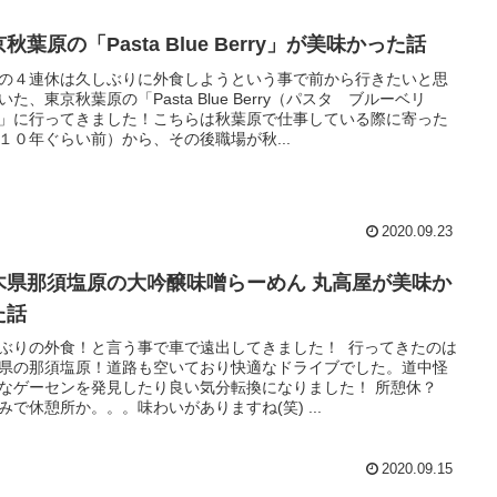
秋葉原の「Pasta Blue Berry」が美味かった話
の４連休は久しぶりに外食しようという事で前から行きたいと思
いた、東京秋葉原の「Pasta Blue Berry（パスタ ブルーベリ
」に行ってきました！こちらは秋葉原で仕事している際に寄った
１０年ぐらい前）から、その後職場が秋...
2020.09.23
木県那須塩原の大吟醸味噌らーめん 丸高屋が美味か
た話
ぶりの外食！と言う事で車で遠出してきました！ 行ってきたのは
県の那須塩原！道路も空いており快適なドライブでした。道中怪
なゲーセンを発見したり良い気分転換になりました！ 所憩休？
みで休憩所か。。。味わいがありますね(笑) ...
2020.09.15