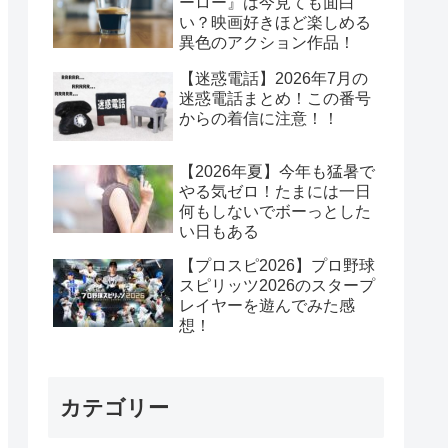
ーロー』は今見ても面白
い？映画好きほど楽しめる
異色のアクション作品！
【迷惑電話】2026年7月の
迷惑電話まとめ！この番号
からの着信に注意！！
【2026年夏】今年も猛暑で
やる気ゼロ！たまには一日
何もしないでボーっとした
い日もある
【プロスピ2026】プロ野球
スピリッツ2026のスタープ
レイヤーを遊んでみた感
想！
カテゴリー