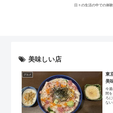
日々の生活の中での体験
美味しい店
東
グルメ
美
今週
間を
ろに
ない