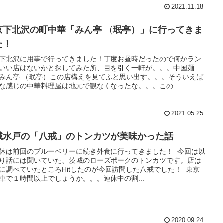
2021.11.18
京下北沢の町中華「みん亭 （珉亭）」に行ってきま
た！
下北沢に用事で行ってきました！丁度お昼時だったので何かラン
いい店はないかと探してみた所、目を引く一軒が。。。中国麺
みん亭 （珉亭）この店構えを見てふと思い出す。。。そういえば
な感じの中華料理屋は地元で観なくなったな。。。この...
2021.05.25
城水戸の「八戒」のトンカツが美味かった話
休は前回のブルーベリーに続き外食に行ってきました！ 今回は以
り話には聞いていた、茨城のローズポークのトンカツです。店は
に調べていたところHitしたのが今回訪問した八戒でした！ 東京
車で１時間以上でしょうか。。。連休中の割...
2020.09.24