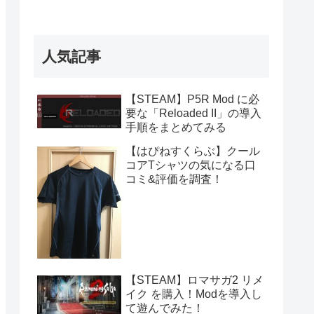
人気記事
【STEAM】P5R Mod に必
要な「Reloaded II」の導入
手順をまとめてみる
【はぴねすくらぶ】クール
コアTシャツの気になる口
コミ&評価を調査！
【STEAM】ロマサガ2 リメ
イク を購入！Modを導入し
て遊んでみた！