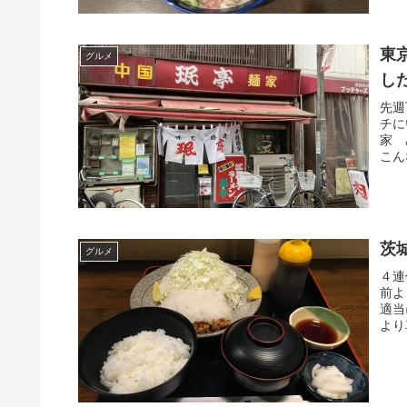
東
グルメ
し
先週
チに
家 
こん
茨
グルメ
４連
前よ
適当
より