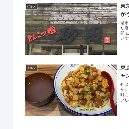
東
グルメ
が
週末
た店
間:
いで
東
グルメ
ャ
外出
が。
町に
いた