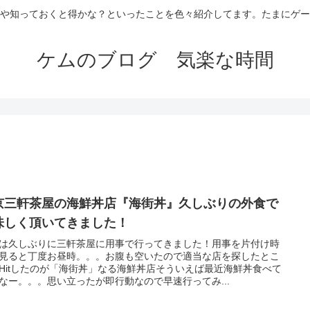
や知っておくと得かな？といったことを色々紹介してます。たまにゲー
ケムのブログ 気楽な時間
京三軒茶屋の海鮮丼店『海街丼』久しぶりの外食で
味しく頂いてきました！
は久しぶりに三軒茶屋に用事で行ってきました！用事を片付け時
見ると丁度お昼時。。。お腹も空いたので適当な店を探したとこ
Hitしたのが「海街丼」なる海鮮丼店そういえば最近海鮮丼食べて
なー。。。思い立ったが即行動なので早速行ってみ...