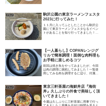
今回は食したラーメンは２杯でチケット
制にて一杯１１００円と高いですが、食
したラーメンはいずれも美味...
駒沢公園の東京ラーメンフェスタ
グルメ
2023に行ってみた！
１１月に入ってふとしたことから駒沢公
園にて東京ラーメンフェスタなるイベン
トがあることを知り行ってきました！イ
ベント自体は１０月２６日からやってた
みたいですが、イベントがあったことを
知るのが遅すぎた。。。（笑）もう終わ
ってしまったがイベント概...
【一人暮らし】COPANレンジグ
グルメ
リルで簡単調理！面倒な肉料理も
お手軽に楽しめるコツ
前回は焼き魚をやってみましたが、今回
は肉の調理に挑戦してみました！一覧使
用してみる肉を調理するに辺り、付属の
説明書に記載されているチキンのハーブ
焼きを参考（８分加熱後、裏返し２分加
熱）にしてやってみました。今回は焼く
東京三軒茶屋の海鮮丼店『海街
グルメ
だけで良いタイプの肉だっ...
丼』久しぶりの外食で美味しく頂
いてきました！
今週は久しぶりに三軒茶屋に用事で行っ
てきました！用事を片付け時間を見ると