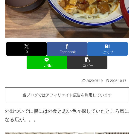
X
Facebook
はてブ
LINE
コピー
2020.06.19
2025.10.17
当ブログではアフィリエイト広告を利用しています
外出ついでに偶には外食と思い色々探していたところ気に
なる店が。。。