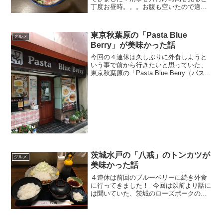
丁度お昼時。。。お腹も空いたので適当
な店を探したところにHitしたのが「海街
丼」なる海鮮丼店そういえば最近海鮮丼
食べてないなー。。。思い立ったが即行
東京秋葉原の「Pasta Blue
グルメ
動なので早速行ってみ...
Berry」が美味かった話
今回の４連休は久しぶりに外食しようと
いう事で前から行きたいと思っていた、
東京秋葉原の「Pasta Blue Berry（パス
タ ブルーベリー）」に行ってきまし
た！こちらは秋葉原で仕事している際に
寄った時（１０年ぐらい前）から、その
後職場が秋...
茨城水戸の「八戒」のトンカツが
グルメ
美味かった話
４連休は前回のブルーベリーに続き外食
に行ってきました！ 今回は以前より話に
は聞いていた、茨城のローズポークのト
ンカツです。店は適当に調べていたとこ
ろHitしたのが今回訪問した八戒でし
た！ 東京より車で１時間以上でしょう