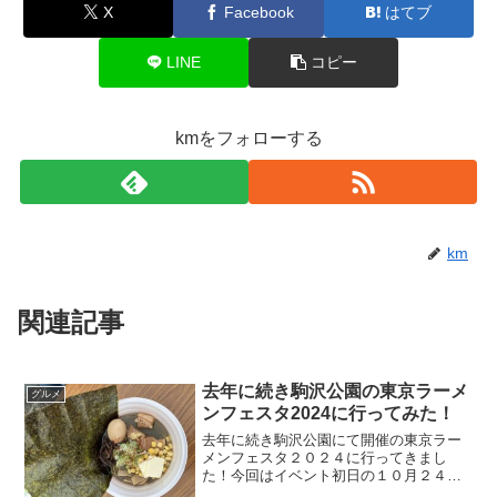
X
Facebook
はてブ
LINE
コピー
kmをフォローする
km
関連記事
去年に続き駒沢公園の東京ラーメ
グルメ
ンフェスタ2024に行ってみた！
去年に続き駒沢公園にて開催の東京ラー
メンフェスタ２０２４に行ってきまし
た！今回はイベント初日の１０月２４日
に参加です（笑）イベント概要はコチラ