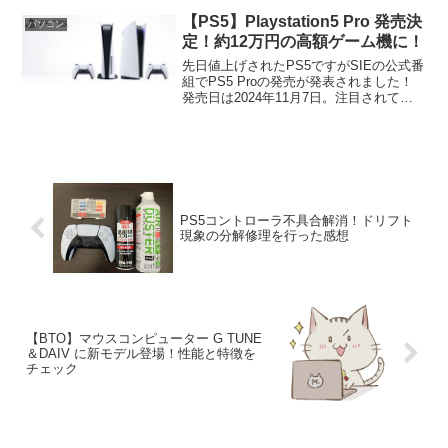
【PS5】Playstation5 Pro 発売決
パソコン
定！約12万円の高額ゲーム機に！
先日値上げされたPS5ですがSIEの公式番
組でPS5 Proの発売が発表されました！
発売日は2024年11月7日。注目されてい
た価格は、11万9980円（税込）。約12万
円となる高額ゲーム機となりますね
(;^_^A 予約は日本国内では9月3...
PS5コントローラ不具合解消！ドリフト
現象の分解修理を行った感想
【BTO】マウスコンピューター G TUNE
＆DAIV に新モデル登場！性能と特徴を
チェック