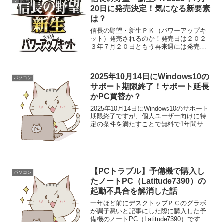
20日に発売決定！気になる新要素
は？
信長の野望・新生ＰＫ（パワーアップキ
ット）発売されるのか！発売日は２０２
３年７月２０日ともう再来週には発売で
すね。今更気づくとは。。。(-_-;) 発売
にあたって色々調べてみたので発売機種
や新要素等まとめて記事にしてみまし
2025年10月14日にWindows10の
た！ちなみに新生は...
パソコン
サポート期限終了！サポート延長
かPC買替か？
2025年10月14日にWindows10のサポート
期限終了ですが、個人ユーザー向けに特
定の条件を満たすことで無料で1年間サポ
ートを延長し、2026年10月13日までセキ
ュリティ更新プログラムを受け取ること
ができるようになってるようです。今...
【PCトラブル】予備機で購入し
パソコン
たノートPC（Latitude7390）の
起動不具合を解消した話
一年ほど前にデスクトップＰＣのグラボ
が調子悪いと記事にした際に購入した予
備機のノートPC（Latitude7390）です