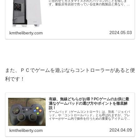
に合わせてカスタマイズされたパソコンのことを指しま
す。量販店等店頭で売っている従来の既製品と異なり、
BTOパソコンは購入者が CPU や グラフィックボード など
の構成を選...
2024.05.03
kmtheliberty.com
また、ＰＣでゲームを遊ぶならコントローラーがあると便
利です！
有線、無線どちらがお得？PCゲームのお供に最
適なゲームパッドの選び方やポイントを徹底解
説！
ゲームパッド（ゲームコントローラ）は、別名「ジョイパ
ッド」や「コントロールパッド」とも呼ばれますが、プレ
イヤーがゲーム内で操作を行うための重要なアイテムで
す。プレイヤーの手によって直接操作されるゲームパッド
は、快適性、耐久性、機能性において...
2024.04.09
kmtheliberty.com