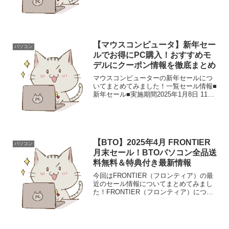
が。。。購入から一年、、、突然の画面
フリーズ後に電源が入らなくなる不具合
が発生しました(;´Д｀)現象は起動後すぐ
に電源...
【マウスコンピュータ】新年セー
パソコン
ルでお得にPC購入！おすすめモ
デルにクーポン情報を徹底まとめ
マウスコンピューターの新年セールにつ
いてまとめてみました！一覧セール情報■
新年セール■実施期間2025年1月8日 11時
～ 2025年1月22日 10時59分セール期間に
はお得なクーポンもあるので要チェッ
ク！また下記専用リンクからお得に特...
【BTO】2025年4月 FRONTIER
パソコン
月末セール！BTOパソコン全品送
料無料＆特典付き最新情報
今回はFRONTIER（フロンティア）の最
近のセール情報についてまとめてみまし
た！FRONTIER（フロンティア）につい
てはコチラの記事で紹介しています！一
覧セール情報『月末セール』■実施期間
2025年 5月2日（金）15時まで今セールで
の...