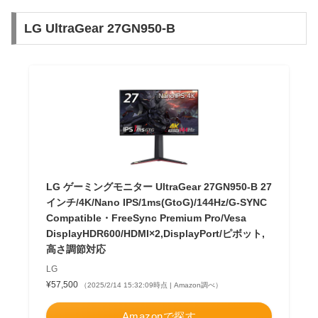
LG UltraGear 27GN950-B
LG ゲーミングモニター UltraGear 27GN950-B 27
インチ/4K/Nano IPS/1ms(GtoG)/144Hz/G-SYNC
Compatible・FreeSync Premium Pro/Vesa
DisplayHDR600/HDMI×2,DisplayPort/ピボット,
高さ調節対応
LG
¥57,500
（2025/2/14 15:32:09時点 | Amazon調べ）
Amazonで探す