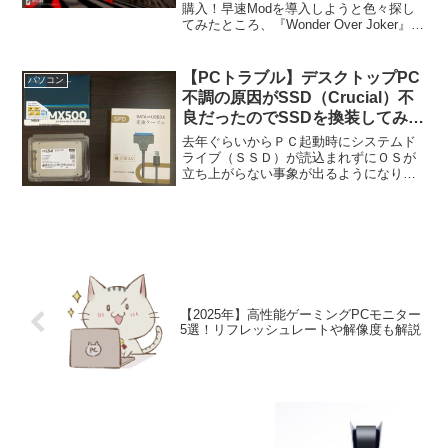
購入！早速Modを導入しようと色々探し
てみたところ、『Wonder Over Joker』な
る面白そうなModがあったので導入して
みました！※Steamサイトで購入すると
セールなんかで割引されてたりす...
【PCトラブル】デスクトップPC
パソコン
不調の原因がSSD（Crucial）不
良だったのでSSDを換装してみた
話
去年ぐらいからＰＣ起動時にシステムド
ライブ（ＳＳＤ）が読込まれずにＯＳが
立ち上がらない事象が出るようになりま
した。私は８年前に購入したデスクトッ
プＰＣを使用しているのですが、中身を
空けてホコリの掃除や除電ブラシなんか
でＳＳＤ周りを払ったりプ...
【2025年】高性能ゲーミングPCモニター
5選！リフレッシュレートや解像度も解説