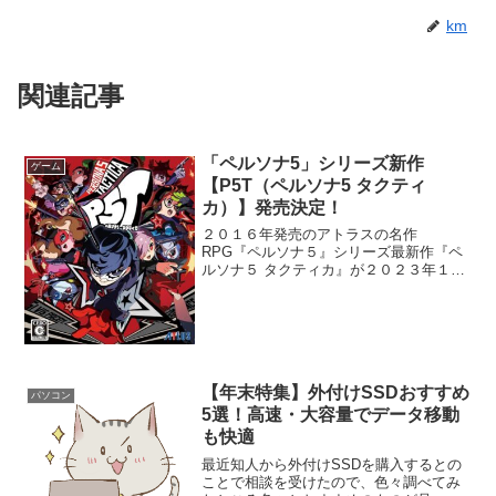
km
関連記事
「ペルソナ5」シリーズ新作
ゲーム
【P5T（ペルソナ5 タクティ
カ）】発売決定！
２０１６年発売のアトラスの名作
RPG『ペルソナ５』シリーズ最新作『ペ
ルソナ５ タクティカ』が２０２３年１１
月１７日発売予定として公式から発表さ
れました！。ＰＶが公開されているので
要チェックですね！対応機種は下記Xbox
Series X|S...
【年末特集】外付けSSDおすすめ
パソコン
5選！高速・大容量でデータ移動
も快適
最近知人から外付けSSDを購入するとの
ことで相談を受けたので、色々調べてみ