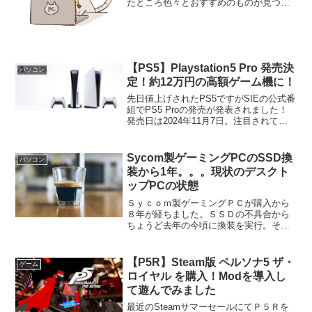
たところ色々とおすすめのものが見つか
ったので記事にしてみました！この機会
に新しくゲーミングＰＣを購入予定なら
品質の サイコム か格安の MDL.make が
おすすめで...
【PS5】Playstation5 Pro 発売決
パソコン
定！約12万円の高額ゲーム機に！
先日値上げされたPS5ですがSIEの公式番
組でPS5 Proの発売が発表されました！
発売日は2024年11月7日。注目されてい
た価格は、11万9980円（税込）。約12万
円となる高額ゲーム機となりますね
(;^_^A 予約は日本国内では9月3...
Sycom製ゲーミングPCのSSD換
パソコン
装から1年。。。現状のデスクト
ップPCの状態
Ｓｙｃｏｍ製ゲーミングＰＣが購入から
８年が経ちました。ＳＳＤの不具合から
ちょうど去年の今頃に換装を実行。その
後１年経ちましたが特に問題なく稼働し
ています！しかしながら最近はグラフィ
ックボードの調子が悪くなり、起動時に
【P5R】Steam版 ペルソナ5 ザ・
ゲーム
認識されないこともあった...
ロイヤル を購入！Modを導入し
て遊んでみました
最近のSteamサマーセールにてＰ５Ｒを