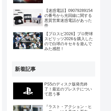
【迷惑電話】09079289154
の番号から光回線に関する
悪質営業迷惑電話があった
件
【プロスピ2026】プロ野球
スピリッツ2026を購入した
ので白球のキセキを遊んで
みた感想！
新着記事
PS5のディスク版発売終
了！最近のプレステについ
て思う事
『ラスト・アクション・ヒ