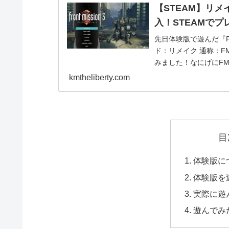
【STEAM】リメイク
入！STEAMで
先日体験版で遊んだ『FRO
ド：リメイク 通称：F
みました！なにげにFM1
kmtheliberty.com
目
体験版に
体験版を
実際に遊
遊んでみ