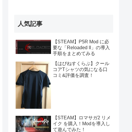
人気記事
【STEAM】P5R Mod に必
要な「Reloaded II」の導入
手順をまとめてみる
【はぴねすくらぶ】クール
コアTシャツの気になる口
コミ&評価を調査！
【STEAM】ロマサガ2 リメ
イク を購入！Modを導入し
て遊んでみた！