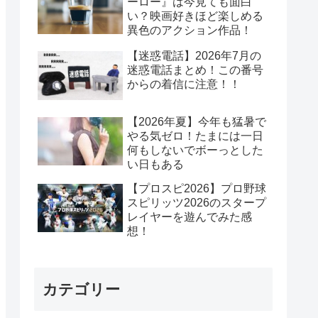
ーロー』は今見ても面白
い？映画好きほど楽しめる
異色のアクション作品！
【迷惑電話】2026年7月の
迷惑電話まとめ！この番号
からの着信に注意！！
【2026年夏】今年も猛暑で
やる気ゼロ！たまには一日
何もしないでボーっとした
い日もある
【プロスピ2026】プロ野球
スピリッツ2026のスタープ
レイヤーを遊んでみた感
想！
カテゴリー