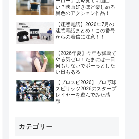
ーロー』は今見ても面白
い？映画好きほど楽しめる
異色のアクション作品！
【迷惑電話】2026年7月の
迷惑電話まとめ！この番号
からの着信に注意！！
【2026年夏】今年も猛暑で
やる気ゼロ！たまには一日
何もしないでボーっとした
い日もある
【プロスピ2026】プロ野球
スピリッツ2026のスタープ
レイヤーを遊んでみた感
想！
カテゴリー