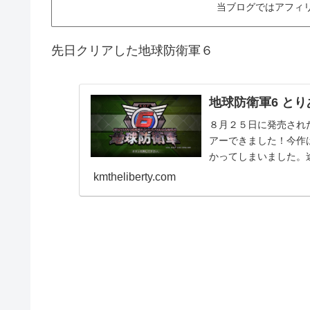
当ブログではアフィ
先日クリアした地球防衛軍６
地球防衛軍6 と
８月２５日に発売され
アーできました！今作
かってしまいました。
満足です！クリアしたレン
kmtheliberty.com