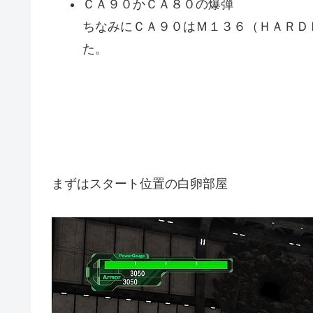
ＣＡ９０かＣＡ８０の爆弾
ちなみにＣＡ９０はＭ１３６（ＨＡＲＤ
た。
まずはスタート位置の白卵部屋