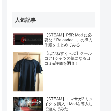
人気記事
【STEAM】P5R Mod に必
要な「Reloaded II」の導入
手順をまとめてみる
【はぴねすくらぶ】クール
コアTシャツの気になる口
コミ&評価を調査！
【STEAM】ロマサガ2 リメ
イク を購入！Modを導入し
て遊んでみた！