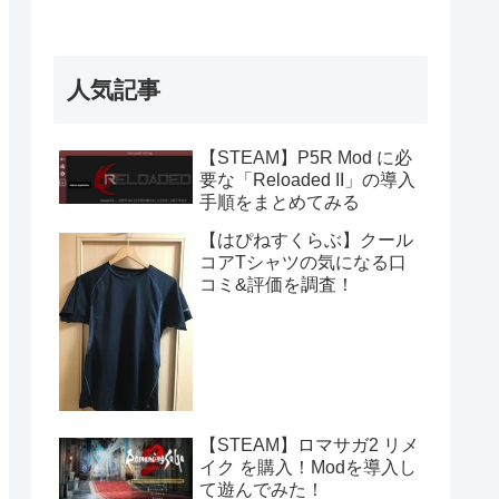
人気記事
【STEAM】P5R Mod に必
要な「Reloaded II」の導入
手順をまとめてみる
【はぴねすくらぶ】クール
コアTシャツの気になる口
コミ&評価を調査！
【STEAM】ロマサガ2 リメ
イク を購入！Modを導入し
て遊んでみた！