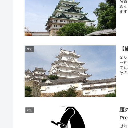
名古
めん
ます
【
旅行
２０
～神
で到
その
腰
雑記
Pr
以前