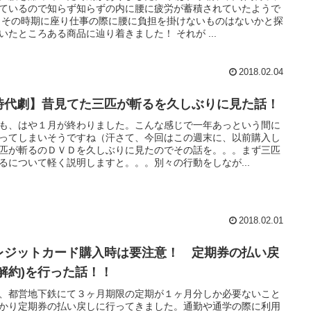
ているので知らず知らずの内に腰に疲労が蓄積されていたようで
 その時期に座り仕事の際に腰に負担を掛けないものはないかと探
いたところある商品に辿り着きました！ それが ...
2018.02.04
時代劇】昔見てた三匹が斬るを久しぶりに見た話！
も、はや１月が終わりました。こんな感じで一年あっという間に
ってしまいそうですね（汗さて、今回はこの週末に、以前購入し
匹が斬るのＤＶＤを久しぶりに見たのでその話を。。。まず三匹
るについて軽く説明しますと。。。別々の行動をしなが...
2018.02.01
レジットカード購入時は要注意！ 定期券の払い戻
(解約)を行った話！！
、都営地下鉄にて３ヶ月期限の定期が１ヶ月分しか必要ないこと
かり定期券の払い戻しに行ってきました。通勤や通学の際に利用