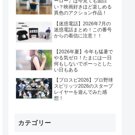
ーロー』は今見ても面白
い？映画好きほど楽しめる
異色のアクション作品！
【迷惑電話】2026年7月の
迷惑電話まとめ！この番号
からの着信に注意！！
【2026年夏】今年も猛暑で
やる気ゼロ！たまには一日
何もしないでボーっとした
い日もある
【プロスピ2026】プロ野球
スピリッツ2026のスタープ
レイヤーを遊んでみた感
想！
カテゴリー