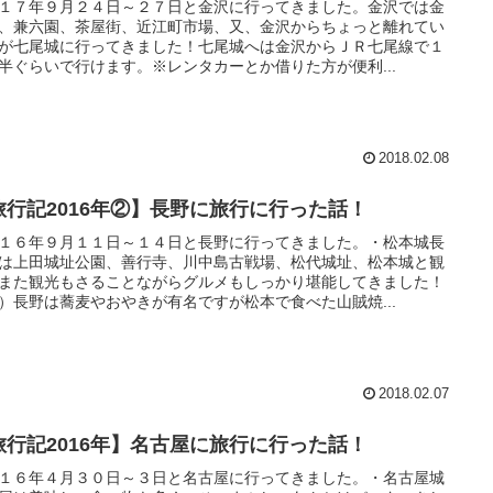
１７年９月２４日～２７日と金沢に行ってきました。金沢では金
、兼六園、茶屋街、近江町市場、又、金沢からちょっと離れてい
が七尾城に行ってきました！七尾城へは金沢からＪＲ七尾線で１
半ぐらいで行けます。※レンタカーとか借りた方が便利...
2018.02.08
旅行記2016年②】長野に旅行に行った話！
１６年９月１１日～１４日と長野に行ってきました。・松本城長
は上田城址公園、善行寺、川中島古戦場、松代城址、松本城と観
また観光もさることながらグルメもしっかり堪能してきました！
）長野は蕎麦やおやきが有名ですが松本で食べた山賊焼...
2018.02.07
旅行記2016年】名古屋に旅行に行った話！
１６年４月３０日～３日と名古屋に行ってきました。・名古屋城