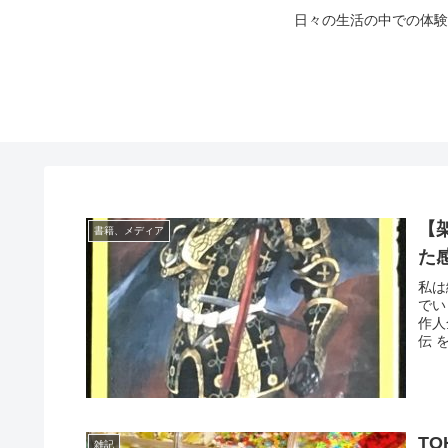
日々の生活の中での体験
【
書籍、メディア
た
私は
でい
作人
伝 
T
雑記