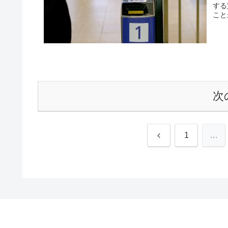
する
こと
次
前
1
…
へ