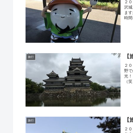
２０
沢城
ます
時間
【
旅行
２０
野で
光！
（笑
【
旅行
２０