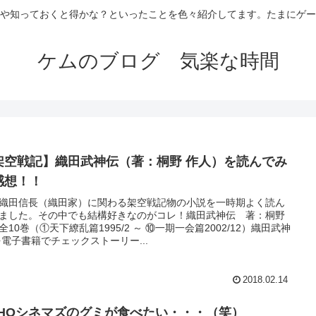
や知っておくと得かな？といったことを色々紹介してます。たまにゲー
ケムのブログ 気楽な時間
架空戦記】織田武神伝（著：桐野 作人）を読んでみ
感想！！
織田信長（織田家）に関わる架空戦記物の小説を一時期よく読ん
ました。その中でも結構好きなのがコレ！織田武神伝 著：桐野
全10巻（①天下繚乱篇1995/2 ～ ⑩一期一会篇2002/12）織田武神
を電子書籍でチェックストーリー...
2018.02.14
OHOシネマズのグミが食べたい・・・（笑）