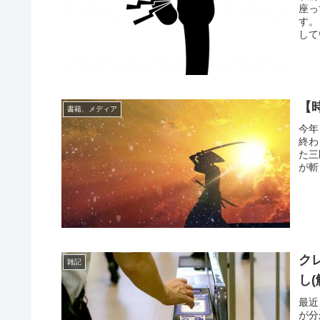
座っ
す。
して
【
書籍、メディア
今年
終わ
た三
が斬
ク
雑記
し
最近
が分