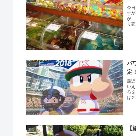
今日
すが
が。
り売
パ
ゲーム
定
最近
いえ
ろ２
は２
【
旅行