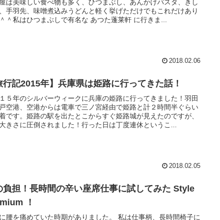
屋は美味しい食べ物も多く、ひつまぶし、あんかけパスタ、きし
、手羽先、味噌煮込みうどんと軽く挙げただけでもこれだけあり
＾＾私はひつまぶしで有名な あつた蓬莱軒 に行きま...
2018.02.06
旅行記2015年】兵庫県は姫路に行ってきた話！
１５年のシルバーウィークに兵庫の姫路に行ってきました！羽田
戸空港、空港からは電車で三ノ宮経由で姫路と計２時間半ぐらい
着です。姫路の駅を出たとこからすぐ姫路城が見えたのですが、
大きさに圧倒されました！行った日は丁度連休というこ...
2018.02.05
の負担！長時間の辛い座席仕事に試してみた Style
emium ！
に腰を痛めていた時期がありました。 私は仕事柄、長時間椅子に