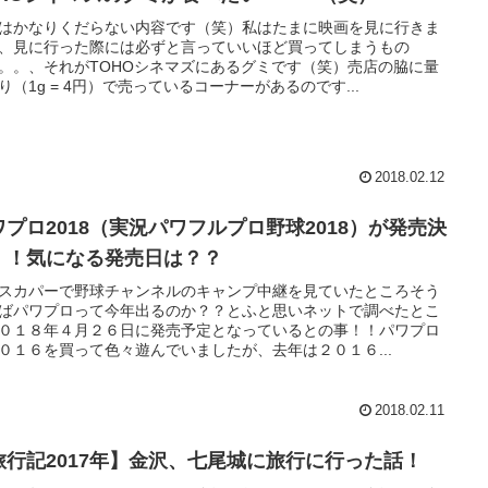
はかなりくだらない内容です（笑）私はたまに映画を見に行きま
、見に行った際には必ずと言っていいほど買ってしまうもの
。。、それがTOHOシネマズにあるグミです（笑）売店の脇に量
り（1g = 4円）で売っているコーナーがあるのです...
2018.02.12
ワプロ2018（実況パワフルプロ野球2018）が発売決
！！気になる発売日は？？
スカパーで野球チャンネルのキャンプ中継を見ていたところそう
ばパワプロって今年出るのか？？とふと思いネットで調べたとこ
０１８年４月２６日に発売予定となっているとの事！！パワプロ
０１６を買って色々遊んでいましたが、去年は２０１６...
2018.02.11
旅行記2017年】金沢、七尾城に旅行に行った話！