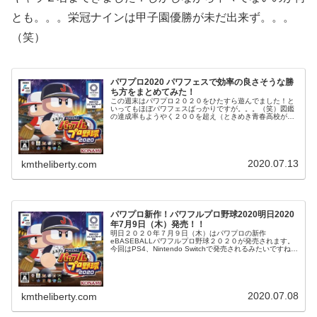
とも。。。栄冠ナインは甲子園優勝が未だ出来ず。。。
（笑）
パワプロ2020 パワフェスで効率の良さそうな勝
ち方をまとめてみた！
この週末はパワプロ２０２０をひたすら遊んでました！と
いってもほぼパワフェスばっかりですが。。。（笑）図鑑
の達成率もようやく２００を超え（ときめき青春高校が
中々でない。。。）あと少しとなりました。。。今回は前
回の面倒なルーレットが無くなり選手...
2020.07.13
kmtheliberty.com
パワプロ新作！パワフルプロ野球2020明日2020
年7月9日（木）発売！！
明日２０２０年７月９日（木）はパワプロの新作
eBASEBALLパワフルプロ野球２０２０が発売されます。
今回はPS4、Nintendo Switchで発売されるみたいですね私
はＰＳ４で予約済みですが、あと一日が待ち遠しい（笑）
とりあえずＰＳ４...
2020.07.08
kmtheliberty.com