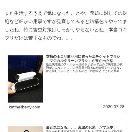
また生活するうえで気になったことや、問題に対しての対
処など細かい用事ですが見直してみると結構色々やってま
したね。特に害虫対策はしっかりやらないとね！本当ゴキ
ブリだけは苦手なものでね。。。
衣類のホコリ取り用に買ったエチケットブラシ
「マジカルクリーンブラシ」が良かった話
最近洗濯機のフィルター清掃をサボってたので洗濯後の衣
類がこんなことにこの洗濯屑を取るに何か良いものはない
かと探してみるとこんなものがこれは良さそうだと早速購
入しました！専用の入れ物に入れて縦置きしておけるのが
良い感じで気に入りました！という...
2020.07.28
kmtheliberty.com
最近気になる。。。宮城のお米 だて正夢！
先月から野球中継が始まり、スカパーで楽天イーグルス戦