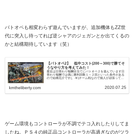
バトオペも相変わらず遊んでいますが、追加機体もZZ世
代に突入し待ってれば逆シャアのジェガンとか出てくるの
かと結構期待しています（笑）
【バトオペ2】 低中コスト(200～300)で勝てそ
うなやり方を考えてみた！
最近は日替わり報酬目当てにバトオペ２を遊んでいます日
替わり報酬では偶に勝利回数１～２回といった条件がある
ので結構厄介です(。-∀-)チーム戦なので個人が頑張っても
どうにもならない時が多いですが。。。今まで割と勝率が
良かったやり方を考えてみま...
2020.07.25
kmtheliberty.com
ゲーム環境もコントローラが不調でテコ入れしたりしてま
したね。ＰＳ４の純正品コントローラが高過ぎなのがツラ