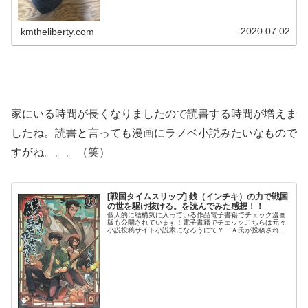
2020.07.02
kmtheliberty.com
家にいる時間が長くなりましたので読書する時間が増えま
したね。読書と言っても漫画にラノベ小説みたいなもので
すがね。。。（笑）
[戦国タイムスリップ] 銭（インチキ）の力で戦国
の世を駆け抜ける。を読んでみた感想！！
個人的に結構気に入っている作品電子書籍でチェック漫画
版も公開されています！電子書籍でチェックこちらは元々
小説投稿サイト小説家になろうにてＹ・Ａ氏が投稿されて
たものを商品化した小説（全７巻）になります。いくつか
追加エピソードがあるとの事で購入...