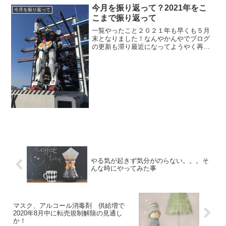
今月を振り返って？2021年をこ
今月を振り返って
こまで振り返って
一覧やったこと２０２１年も早くも５月
末となりました！なんやかんやでブログ
の更新も滞り最近になってようやく再開
(笑)今年もコロナの影響でまん延防止に緊
急事態宣言と満足に外出できないので相
変わらずインドアで過ごす時間は多かっ
たですね（笑）バトオ...
やる気が起きず気分がのらない。。。そ
んな時にやってみた事
マスク、アルコール消毒剤 供給増で
2020年8月中に転売規制解除の見通し
か！