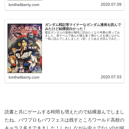
2020.07.09
kmtheliberty.com
ガンダム戦記等マイナーなガンダム漫画を読んで
みたけど結構面白かった！
最近ガンダムの漫画が無性に読みたくなり何冊か買ってみ
ました。昔ゲームで遊んだ物も多く懐かしさを感じながら
一気に読んでしましました（笑）とりあえず読んでみたも
のです。一覧機動戦士ガンダム戦記 REBELLION Lost War
Chroni...
2020.07.03
kmtheliberty.com
読書と共にゲームする時間も増えたので結構遊んでしまし
たね。パワプロもパワフェスは残すところワールド高校の
キャラ２名まできました！しかしながら中々でないのが何