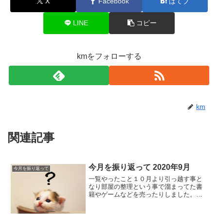
X
Facebook
はてブ
LINE
コピー
kmをフォローする
km
関連記事
今月を振り返って 2020年9月
今月を振り返って
一覧やったこと１０月より引っ越す事と
なり部屋の整理という事で溜まってた書
籍やゲームなどを売ったりしました。古
いものを中心に買取をお願いしたので大
した金額にはなりませんでしたがクロー
ゼット周りが多少空いたので金額以上に