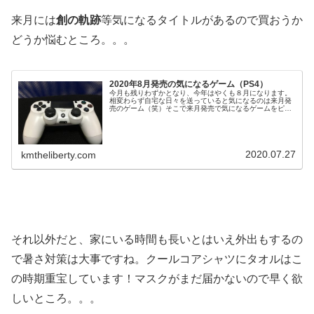
来月には
創の軌跡
等気になるタイトルがあるので買おうか
どうか悩むところ。。。
2020年8月発売の気になるゲーム（PS4）
今月も残りわずかとなり、今年はやくも８月になります。
相変わらず自宅な日々を送っていると気になるのは来月発
売のゲーム（笑）そこで来月発売で気になるゲームをピッ
クアップしてみました！主にＰＳ４になります。Nintendo
Switch（ニンテン...
2020.07.27
kmtheliberty.com
それ以外だと、家にいる時間も長いとはいえ外出もするの
で暑さ対策は大事ですね。クールコアシャツにタオルはこ
の時期重宝しています！マスクがまだ届かないので早く欲
しいところ。。。