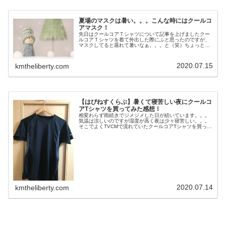
夏場のマスクは暑い。。。こんな時にはクールコ
アマスク！
先日はクールコアＴシャツについて記事を上げましたクー
ルコアＴシャツを着て外出した際にふと思ったのですが、
マスクしてると蒸れて暑いなぁ。。。と（笑）ちょっと歩
くとマスク周りが汗ばんで不快感を感じました。そこでク
ールコアＴシャツがあるならばマス...
2020.07.15
kmtheliberty.com
【はぴねすくらぶ】暑くて寝苦しい夜にクールコ
アTシャツを買ってみた感想！
相変わらず雨続きでジメジメした日が続いています。。。
気温は涼しいのですが湿度が高く夜は少々寝苦しい。。。
そこでよくTVCMで流れていたクールコアTシャツを買って
みました！これから暑くなるだろうし丁度いいかな（笑）
追記：３年間使用した感想等記...
2020.07.14
kmtheliberty.com