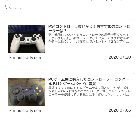
い。。。
PS4コントローラ買いかえ！おすすめのコントロ
ーラーは？
家で稼働していたＰＳ４コントローラの調子が悪くなって
しまいました(-_-;)右スティックが上に入ったままになるの
か勝手に動く。。。現在遊んでいるバトオペ２などアクシ
ョンゲームに於いては致命的です（汗不調と思われる場合
の対策としてコントローラ...
2020.07.20
kmtheliberty.com
PCゲーム用に購入したコントローラー ロジクー
ル F310 ゲームパッドに満足！
最近ＳｔｅａｍにてＰＣゲームをよく遊ぶのですが、ボタ
ン表記がXbox形式なのでコンバーター通してＰＳ２コント
ローラーを使用している私には少々使いづらい。。。バイ
オハザード等のゲーム中のボタン押しで回避する時によく
ミスります（笑）そこで良いゲ...
2020.07.06
kmtheliberty.com