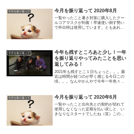
効果はあったと思います！...
今月を振り返って 2020年8月
今月を振り返って
一覧やったこと暑さ対策に購入したクー
ルコアマスクが到着！早速使い倒す勢い
で外出時は使用しています。ともあれま
だまだ続く暑い夏。。。暑さ対策もしっ
かりしていきたいですね(-_-;)暑さも重な
り相変わらずインドアで過ごす時間が長
くなりました。家...
今年も残すところあと少し！一年
今月を振り返って
を振り返りやってみたことを思い
返してみる！
2021年も残すとこ１日ちょっと。。。最
近は時間が経つのが早く感じる今日この
頃。。。なんやかんやで今年一年色々振
り返ってみます！一覧ゲーム関係バトオ
ペはジェガンが出たり良い機体が入手出
来てよかったですね！強さは。。。あれ
今月を振り返って 2020年6月
今月を振り返って
ですが（笑）この中で...
一覧やったこと出向先との契約が切れて
使用しなくなった定期を払い戻しと、い
きなりなスタートでしたね（笑）この時
はクレジットカード購入時の控えを無く
していたので焦りました。。。気を取り
直して（笑）去年公開されたシティーハ
ンターの映画を実写＆アニ...