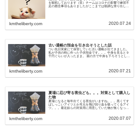
を観戦しております（笑）チームはコロナの影響で練習不
足の懸念事項もありましたがここまでは順調な滑り出しか
と思う今日この頃。。。最近は疲れが出てきたのか連敗し
ておりますが。。。さて観戦してる...
2020.07.24
kmtheliberty.com
古い通帳の預金を引き出そうとした話
つい先日実家にて保管していた古い通帳が出てきました。
私が子供の時に作った子供預金です。。。中身を見ると９
千円ぐらいが入ったまま。 親の方で中身を下ろそうとした
らしいですが、通帳作成時の銀行は合併されて別の銀行に
なってるとの事で、ＡＴＭでは取...
2020.07.21
kmtheliberty.com
夏場に忍び寄る害虫ども。。。対策として購入し
た物
夏場になると毎年出てくる害虫がいますね。。。黒くてす
ばしっこいアイツとか耳元を飛び回り血を吸ってくるアイ
ツ。。。最近奴らの対策用に用意していた物が無くなって
きたので新たに購入することにまずはこれ、ゴキブリが侵
入しそうな場所に噴射しておけば奴...
2020.07.07
kmtheliberty.com