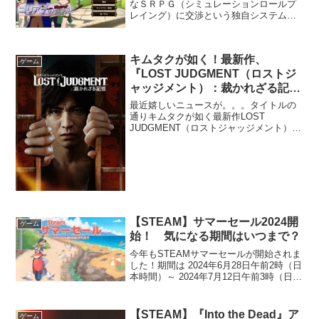
なＳＲＰＧ（シミュレーションロールプ
レイング）に交渉という独自システムを
導入したフリーゲーム『ゴリアテの冒
険』を遊んでみました！ 2025年7月現在
ではVer1.02が最新みたいです。SRPG系
キムタクが如く！最新作、
のフリー...
ゲーム
『LOST JUDGMENT（ロストジ
ャッジメント）：裁かれざる記
憶』が9月24日発売決定！
最近嬉しいニュースが。。。タイトルの
通りキムタクが如く最新作LOST
JUDGMENT（ロストジャッジメント）：
裁かれざる記憶』の発売が発表されまし
た！発売日は２０２１年９月２４日！今
回は誰もパクられないことを祈る！ 前作
「死神の遺言」は...
【STEAM】サマーセール2024開
ゲーム
始！ 気になる期間はいつまで？
今年もSTEAMサマーセールが開始されま
した！期間は 2024年6月28日午前2時（日
本時間）～ 2024年7月12日午前3時（日本
時間）までこの機会に欲しいゲームなん
かは買っておきましょう！私も大航海時
代みたいなゲーム『セーリング エラ（...
【STEAM】『Into the Dead』ア
ゲーム