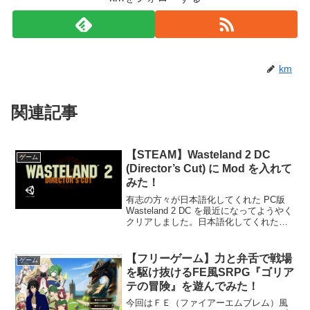
km
関連記事
【STEAM】Wasteland 2 DC
ゲーム
(Director’s Cut) に Mod を入れて
みた！
有志の方々が日本語化してくれた PC版
Wasteland 2 DC を最近になってようやく
クリアしました。日本語化してくれた有
志の方々に感謝です！クリア後にこのゲ
ームはModがあるのかと調べてみると、
使えそうなのがいくつかあったので早速
【フリーゲーム】力と弁舌で戦場
ゲーム
入...
を駆け抜けるFE風SRPG『ゴリア
テの冒険』を遊んでみた！
今回はＦＥ（ファイアーエムブレム）風