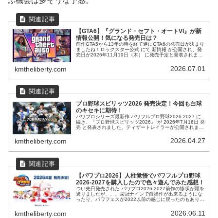
ぶ機会は多そうな予感。
【GTA6】『グランド・セフト・オートVI』が新
情報公開！気になる発売日は？
前作GTA5から13年の時を経て遂にGTA6の発売日が決まり
ましたね！ロックスター公式 にて 新情報 が公開され、発
売日が2026年11月19日（木） に発売予定と発表されまし
た！製品映像トレーラー 1 & 2今回の舞台はアメリカ バイ
スシ...
2026.07.01
kmtheliberty.com
プロ野球スピリッツ2026 発売決定！今回も白球
のキセキに期待！
パワプロシリーズ最新作 パワフルプロ野球2026-2027 に
続き、『プロ野球スピリッツ2026』 が 2026年7月16日 発
売 と発表されました。ティザートレイラーが公開されまし
た。一覧発売プラットフォーム前作2024に続き、今回も
Pl...
2026.04.27
kmtheliberty.com
【パワプロ2026】人柱覚悟でパワフルプロ野球
2026-2027を購入したので色々遊んでみた感想！
つい先日発売された パワプロ2026-2027前作の惨状が頭を
過りましたが、、、栄冠ナインで自操作が出来るようにな
ったり、パワフェスが2022以前の感じに戻ったのもあり、
人柱覚悟で購入しました！(;^_^Aとりあえず、サクセス、
パワフェス、...
2026.06.11
kmtheliberty.com