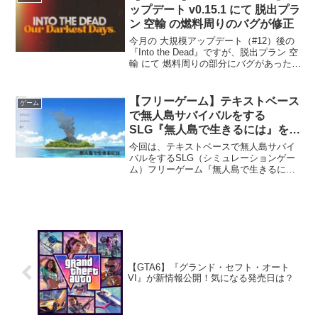
ップデート v0.15.1 にて 脱出プラ
ン 空輸 の燃料周りのバグが修正
今月の 大規模アップデート（#12）後の
『Into the Dead』ですが、脱出プラン 空
輸 にて 燃料周りの部分にバグがあった模
様。(;^_^A私も 空輸 にて脱出しようとし
た際に、最終局面の 聖ベルナデッタ病院
に向かう際に航空燃料が...
【フリーゲーム】テキストベース
ゲーム
で無人島サバイバルをする
SLG『無人島で生きるには』を遊
んでみた！
今回は、テキストベースで無人島サバイ
バルをするSLG（シミュレーションゲー
ム）フリーゲーム『無人島で生きるに
は』を遊んでみました！ 2025年12月現
在ではVer1.02が最新みたいです。ストー
リー新婚旅行に向かう主人公夫婦。しか
し、唐突に...
【GTA6】『グランド・セフト・オート
VI』が新情報公開！気になる発売日は？