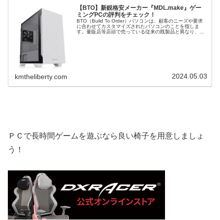
【BTO】新鋭格安メーカー『MDL.make』ゲー
ミングPCの評判をチェック！
BTO（Build To Order）パソコンは、顧客のニーズや要求
に合わせてカスタマイズされたパソコンのことを指しま
す。量販店等店頭で売っている従来の既製品と異なり、
BTOパソコンは購入者が CPU や グラフィックボード など
の構成を選...
2024.05.03
kmtheliberty.com
ＰＣで長時間ゲームを遊ぶなら良い椅子を用意しましょ
う！