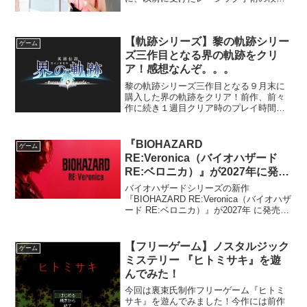
を受けに新宿のクリニックに行ってきま
した。当日は新大久保で韓国焼肉を食
べ、検査まで時間があったので歌舞伎町
【軌跡シリーズ】黎の軌跡シリー
を歩いている...
ゲーム
ズ三作目となる界の軌跡をクリ
ア！感想なんぞ。。。
黎の軌跡シリーズ三作目となる９月末に
購入した界の軌跡をクリア！前作、前々
作に続き１週目クリア時のプレイ時間で
すが、 １２８時間までいってました
（汗）黎の軌跡シリーズとしては最長に
なりますね（笑）黎の軌跡１黎の軌跡２
『BIOHAZARD
ゲーム
今回は宇宙計画を軸に、過去...
RE:Veronica（バイオハザード
RE:ベロニカ）』が2027年に発売
決定！
バイオハザードシリーズの新作
『BIOHAZARD RE:Veronica（バイオハザ
ード RE:ベロニカ）』が2027年 に発売さ
れる模様！！Summer Game Fest 2026
にて発表されたようですね！2000年にド
リームキャス...
【フリーゲーム】ノスタルジック
ゲーム
ミステリー 『ヒトミサキ』を遊
んでみた！
今回は裏束氏制作フリーゲーム『ヒトミ
サキ』を遊んでみました！今作には前作