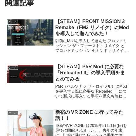
関連記事
【STEAM】FRONT MISSION 3
ゲーム
Remake（FM3 リメイク）にMod
を導入して遊んでみた！
以前にModを導入して遊んだ フロントミ
ッション ザ・ファースト：リメイク と
フロントミッション セカンド：リメイク
に続きしばらく前にクリアした『FRONT
MISSION 3 Remake（フロントミッショ
ン サード：リメイク 通称：...
【STEAM】P5R Mod に必要な
ゲーム
「Reloaded II」の導入手順をま
とめてみる
P5R（ペルソナ５ ザ・ロイヤル）にMod
を導入する際に必要な Reloaded Ⅱ につ
いて新規に導入する手順を備忘も兼ねて
記事にしてみました！久しぶりのアプデ
で動かなくなった時なんかに、いっその
こと最初から導入し直すと解消されるか
新宿の VR ZONE に行ってみた
ゲーム
もです...
話！！
※新宿VR ZONE は2019年3月31日(日)を
最後に閉館されました。。去年の年末
に、以前に受けたレーシック手術の検査