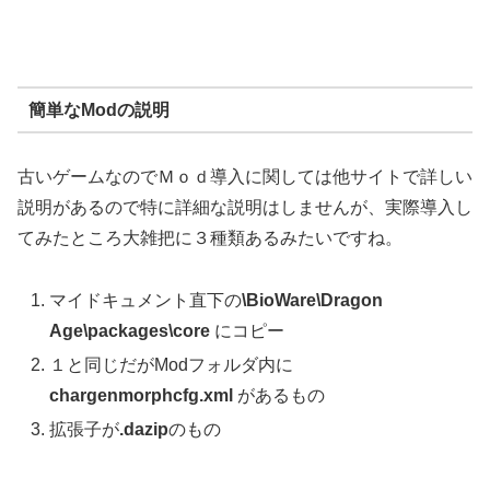
簡単なModの説明
古いゲームなのでＭｏｄ導入に関しては他サイトで詳しい
説明があるので特に詳細な説明はしませんが、実際導入し
てみたところ大雑把に３種類あるみたいですね。
マイドキュメント直下の
\BioWare\Dragon
Age\packages\core
にコピー
１と同じだがModフォルダ内に
chargenmorphcfg.xml
があるもの
拡張子が
.dazip
のもの