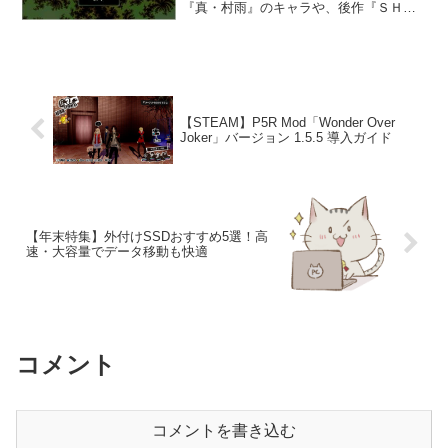
『真・村雨』のキャラや、後作『ＳＨＡ
ＤＯＷ』なんかにも登場するキャラが出
演してたりします！【真・村雨】【ＳＨ
ＡＤＯＷ】【ＳＨＡＤＯＷＳ】一覧ゲー
ムのあらすじ自宅の火事に...
【STEAM】P5R Mod「Wonder Over
Joker」バージョン 1.5.5 導入ガイド
【年末特集】外付けSSDおすすめ5選！高
速・大容量でデータ移動も快適
コメント
コメントを書き込む