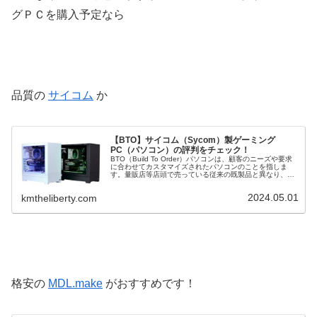
グＰＣを購入予定なら
品質の
サイコム
か
【BTO】サイコム（Sycom）製ゲーミング
PC（パソコン）の評判をチェック！
BTO（Build To Order）パソコンは、顧客のニーズや要求
に合わせてカスタマイズされたパソコンのことを指しま
す。量販店等店頭で売っている従来の既製品と異なり、
BTOパソコンは購入者が CPU や グラフィックボード など
の構成を選...
2024.05.01
kmtheliberty.com
格安の
MDL.make
がおすすめです！