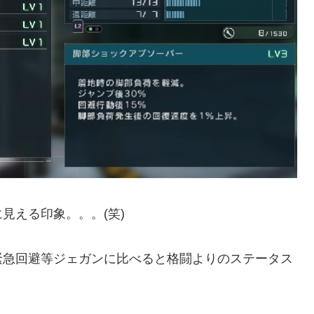
見える印象。。。(笑)
緊急回避等ジェガンに比べると格闘よりのステータス