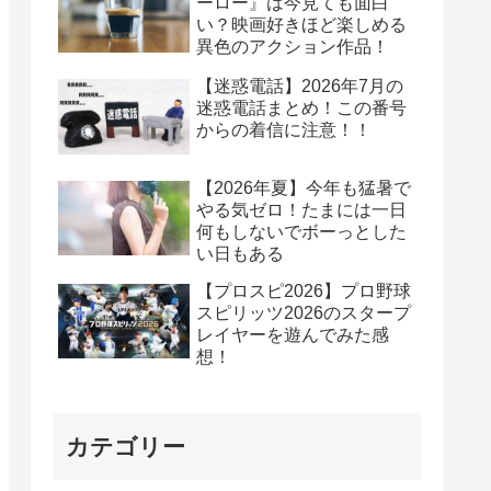
ーロー』は今見ても面白
い？映画好きほど楽しめる
異色のアクション作品！
【迷惑電話】2026年7月の
迷惑電話まとめ！この番号
からの着信に注意！！
【2026年夏】今年も猛暑で
やる気ゼロ！たまには一日
何もしないでボーっとした
い日もある
【プロスピ2026】プロ野球
スピリッツ2026のスタープ
レイヤーを遊んでみた感
想！
カテゴリー