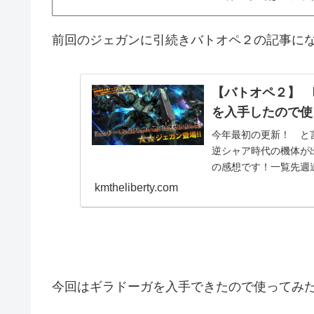
前回のジェガンに引続きバトオペ２の記事に
【バトオペ２】 
を入手したので使
今年最初の更新！ と
逆シャア時代の機体が
の感想です！一覧先週
時は嬉しかったです！..
kmtheliberty.com
今回はギラドーガを入手できたので使ってみ