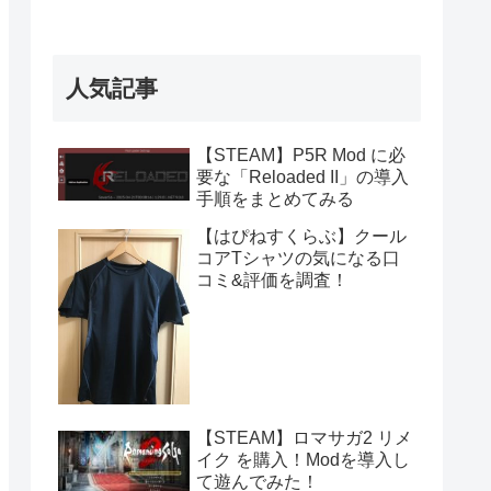
人気記事
【STEAM】P5R Mod に必
要な「Reloaded II」の導入
手順をまとめてみる
【はぴねすくらぶ】クール
コアTシャツの気になる口
コミ&評価を調査！
【STEAM】ロマサガ2 リメ
イク を購入！Modを導入し
て遊んでみた！