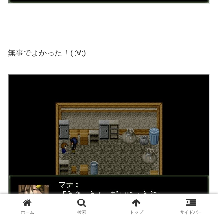
無事でよかった！( ;∀;)
ホーム
検索
トップ
サイドバー