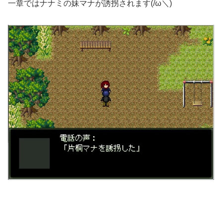
一章ではナナミの妹マナが誘拐されます(/ω＼)