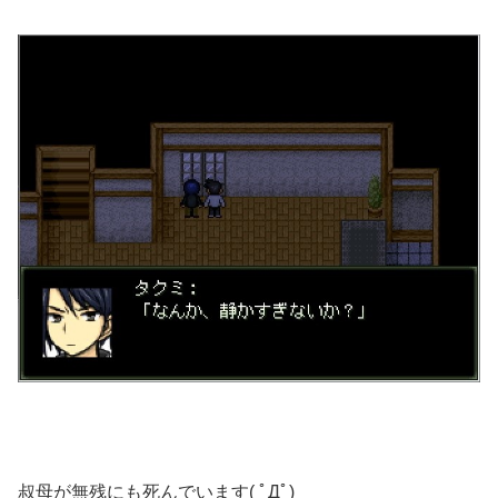
叔母が無残にも死んでいます( ﾟДﾟ)