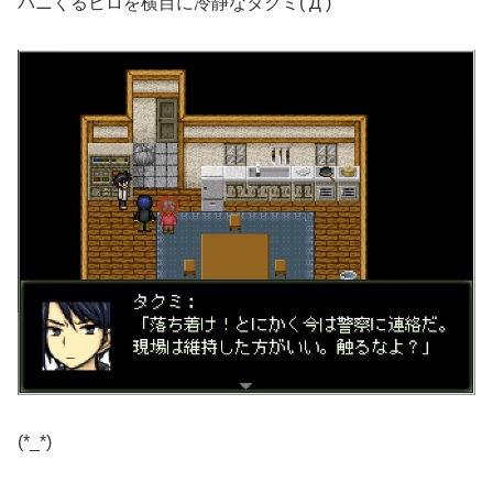
パニくるヒロを横目に冷静なタクミ(‘Д’)
(*_*)