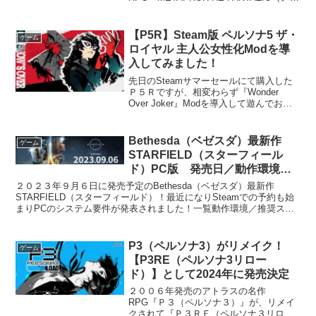
ファー：リファンタジオ）』が２０２４
年発売予定として公式から発表されまし
た！。ＰＶが公開されているので要チェ
【P5R】Steam版 ペルソナ5 ザ・
ゲーム
ックですね！追記：発...
ロイヤル 主人公女性化Modを導
入してみました！
先日のSteamサマーセールにて購入した
Ｐ５Ｒですが、相変わらず『Wonder
Over Joker』Modを導入して遊んでおり
ます。追記：このModも追加で導入して
みました！今回はちょっと息抜きがてら
に主人公を女性化するMod『P5R F...
Bethesda（ベゼスダ）最新作
ゲーム
STARFIELD（スターフィール
ド）PC版 発売日／動作環境／
推奨スペックについて
２０２３年９月６日に発売予定のBethesda（ベゼスダ）最新作
STARFIELD（スターフィールド）！最近になりSteamでの予約も始
まりPCのシステム要件が発表されました！一覧動作環境／推奨スペ
ック システム要件最低： OS: Wind...
P3（ペルソナ3）がリメイク！
ゲーム
【P3RE（ペルソナ3リロー
ド）】として2024年に発売決定
２００６年発売のアトラスの名作
RPG『Ｐ３（ペルソナ３）』が、リメイ
クされて『Ｐ３ＲＥ（ペルソナ３リロー