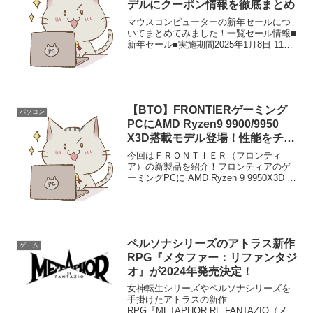
デルにクーポン情報を徹底まとめ
マウスコンピューターの新年セールにつ
いてまとめてみました！一覧セール情報■
新年セール■実施期間2025年1月8日 11時
～ 2025年1月22日 10時59分セール期間に
はお得なクーポンもあるので要チェッ
ク！また下記専用リンクからお得に特...
【BTO】FRONTIERゲーミング
パソコン
PCにAMD Ryzen9 9900/9950
X3D搭載モデル登場！性能をチェ
ック
今回はＦＲＯＮＴＩＥＲ（フロンティ
ア）の新製品を紹介！フロンティアのゲ
ーミングPCに AMD Ryzen 9 9950X3D /
AMD Ryzen 9 9900X3D搭載モデルが登
場！一覧新製品 AMD Ryzen 9 9950X3D
/...
ペルソナシリーズのアトラス新作
ゲーム
RPG『メタファー：リファンタジ
オ』が2024年発売決定！
女神転生シリーズやペルソナシリーズを
手掛けたアトラスの新作
RPG『METAPHOR RE FANTAZIO（メタ