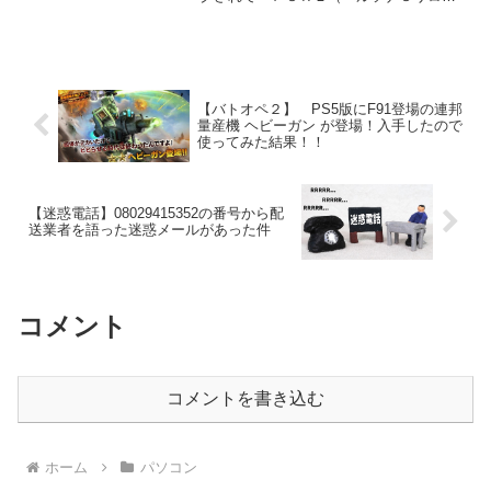
ド）』として２０２４年に発売が決定さ
れました！まだ発表されたばかりで情報
が少ないですがＰＶが公開されているの
で要チェックですね！発売日が...
【バトオペ２】 PS5版にF91登場の連邦
量産機 ヘビーガン が登場！入手したので
使ってみた結果！！
【迷惑電話】08029415352の番号から配
送業者を語った迷惑メールがあった件
コメント
コメントを書き込む
ホーム
パソコン