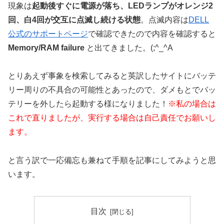
現象は
起動後すぐに電源が落ち、LEDランプがオレンジ2
回、白4回が交互に点滅し続ける状態
。点滅内容は
DELL
公式のサポートページ
で確認できたので内容を確認すると
Memory/RAM failure
と出てきました。(;^_^A
とりあえず事象を検索してみると英訳したサイトにバッテ
リー周りの不具合の可能性とあったので、ダメもとでバッ
テリーを外したら起動する様になりました！
※私の場合は
これで直りましたが、実行する場合は自己責任でお願いし
ます。
と言う訳で一応備忘も兼ねて手順を記事にしてみようと思
います。
目次