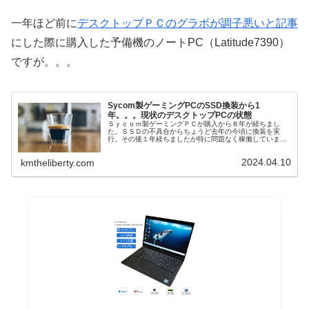
一年ほど前に
デスクトップＰＣのグラボが調子悪いと記事
にした際に購入した予備機のノートPC（Latitude7390）
ですが。。。
Sycom製ゲーミングPCのSSD換装から1
年。。。現状のデスクトップPCの状態
Ｓｙｃｏｍ製ゲーミングＰＣが購入から８年が経ちまし
た。ＳＳＤの不具合からちょうど去年の今頃に換装を実
行。その後１年経ちましたが特に問題なく稼働していま
す！しかしながら最近はグラフィックボードの調子が悪く
なり、起動時に認識されないこともあった...
2024.04.10
kmtheliberty.com