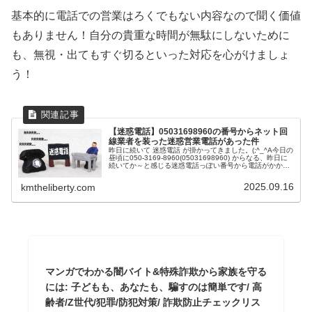
基本的に電話での営業はろくでもない内容なので聞く価値
もありません！自分の貴重な時間が無駄にしないために
も、無視・出てもすぐ切るといった対応を心がけましょ
う！
【迷惑電話】05031698960の番号からネット回
線業者を装った迷惑営業電話があった件
昨日に続いて 迷惑電話 が掛かってきました。(;^_^A今日の
昼頃に050-3169-8960(05031698960) からなる、昨日に
続いてか～と感じる迷惑電話っぽい番号から電話がかかっ
てきました。（笑）どんな迷惑電話だと思い出てみると...
2025.09.16
kmtheliberty.com
マンガでわかる闇バイト&特殊詐欺から家族を守る
には: 子どもも、あなたも、騙すのは簡単です/ 高
齢者/Z世代/犯罪/防犯対策/ 詐欺防止チェックリス