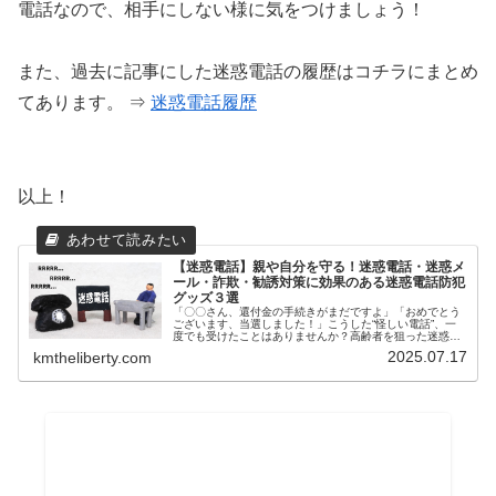
電話なので、相手にしない様に気をつけましょう！
また、過去に記事にした迷惑電話の履歴はコチラにまとめ
てあります。 ⇒
迷惑電話履歴
以上！
【迷惑電話】親や自分を守る！迷惑電話・迷惑メ
ール・詐欺・勧誘対策に効果のある迷惑電話防犯
グッズ３選
「〇〇さん、還付金の手続きがまだですよ」「おめでとう
ございます、当選しました！」こうした“怪しい電話”、一
度でも受けたことはありませんか？高齢者を狙った迷惑電
話や詐欺まがいの勧誘は、今も日常的に発生しています。
2025.07.17
kmtheliberty.com
特に離れて暮らすご両親の安全が...