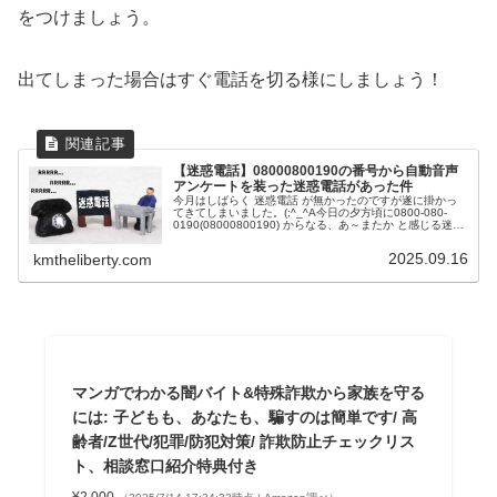
をつけましょう。
出てしまった場合はすぐ電話を切る様にしましょう！
【迷惑電話】08000800190の番号から自動音声
アンケートを装った迷惑電話があった件
今月はしばらく 迷惑電話 が無かったのですが遂に掛かっ
てきてしまいました。(;^_^A今日の夕方頃に0800-080-
0190(08000800190) からなる、あ～またか と感じる迷惑
電話っぽい番号から電話がかかってきました。（笑）ど
ん...
2025.09.16
kmtheliberty.com
マンガでわかる闇バイト&特殊詐欺から家族を守る
には: 子どもも、あなたも、騙すのは簡単です/ 高
齢者/Z世代/犯罪/防犯対策/ 詐欺防止チェックリス
ト、相談窓口紹介特典付き