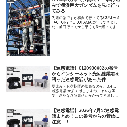
雑記
みで横浜巨大ガンダムを見に行っ
てみる
先週の話ですが横浜で行ってるGUNDAM
FACTORY YOKOHAMAに行ってきまし
た！前回行ってから早くも3年経ってます
ね（笑）最寄り駅だと元町・中華街の駅
（４番出口）から１０分ぐらい歩いて山
下ふ頭にでれるのでこの辺ですかね。私
は今回...
【迷惑電話】0120900602の番号
雑記
からインターネット光回線業者を
語った迷惑電話があった件
夏休み・お盆期間の影響なのか、8月は
迷惑電話 が多く感じますね。そんな訳
で、新たな迷惑電話がかかってきまし
た。(;´Д｀)先日の夕方頃に0120-900-
602(0120900602) からなる、いかにも迷
惑電話っぽい番号から電話がかかっ...
【迷惑電話】2026年7月の迷惑電
雑記
話まとめ！この番号からの着信に
注意！！