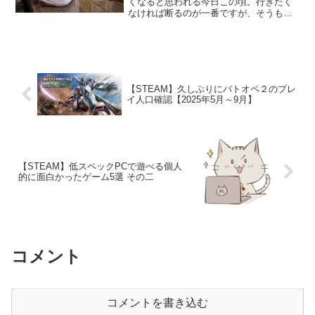
くなると思われる今日この頃。行きたく
なければ断るのが一番ですが、そうもい
かないのが辛いところですね( ;∀;) そこ
で飲みに行った際にいかに次の日に残さ
ないかを考えた時に、手軽に対策できる
方法としておすす...
【STEAM】久しぶりにバトオペ２のプレ
イ人口確認【2025年5月～9月】
【STEAM】低スペックPCで遊べる個人
的に面白かったゲーム5選 その二
コメント
コメントを書き込む