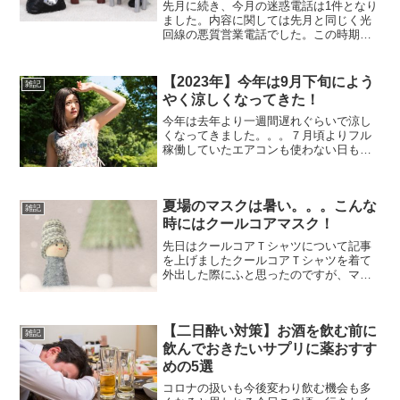
先月に続き、今月の迷惑電話は1件となり
ました。内容に関しては先月と同じく光
回線の悪質営業電話でした。この時期は
この手の電話が多いみたいですね。
(;^_^Aとりあえず、2026年6月に着信のあ
った迷惑電話をまとめてみました！この
【2023年】今年は9月下旬によう
雑記
番号からの着信...
やく涼しくなってきた！
今年は去年より一週間遅れぐらいで涼し
くなってきました。。。７月頃よりフル
稼働していたエアコンも使わない日もで
てきたし！去年に比べると今年の猛暑日
は辛かったですね(;^_^A連日の熱帯夜で
寝不足気味でバテバテでした。去年より
夏場のマスクは暑い。。。こんな
気温が下がってきた...
雑記
時にはクールコアマスク！
先日はクールコアＴシャツについて記事
を上げましたクールコアＴシャツを着て
外出した際にふと思ったのですが、マス
クしてると蒸れて暑いなぁ。。。と
（笑）ちょっと歩くとマスク周りが汗ば
んで不快感を感じました。そこでクール
【二日酔い対策】お酒を飲む前に
コアＴシャツがあるならばマス...
雑記
飲んでおきたいサプリに薬おすす
めの5選
コロナの扱いも今後変わり飲む機会も多