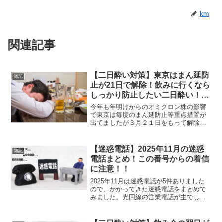
km
関連記事
【二日酔い対策】東京はまん延防
雑記
止が21日で解除！飲みに行くなら
しっかり防止したい二日酔い！効
果的な対策は？
今年も年明けからのオミクロン株の影響
で東京は毎度のまん延防止等重点措置が
出てましたが３月２１日をもって解除さ
れるとの発表がありました。そうなると
また飲みに行きたくなるこの私（笑）と
はいっても楽しく飲みたいので効果的な
【迷惑電話】2025年11月の迷惑
雑記
二日酔い防止策を考えてみ...
電話まとめ！この番号からの着信
に注意！！
2025年11月は迷惑電話が5件ありました
ので、かかってきた迷惑電話をまとめて
みました。光回線の営業電話が主でした
ので、この番号からの着信には注意しま
しょう！2025年11月の迷惑電話一覧
0120574714 光回線業者を装った迷惑営業