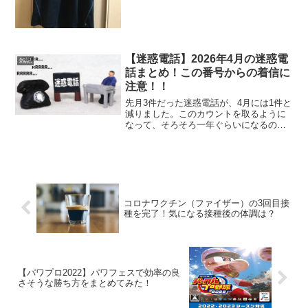
ャツ」。ただの冷感...
【迷惑電話】2026年4月の迷惑電
雑記
話まとめ！この番号からの着信に
注意！！
先月3件だった迷惑電話が、4月には1件と
減りました。このカウントを取るように
なって、そろそろ一年ぐらいになるの
で、迷惑電話が多い時期なんかも解るよ
うになるかもですね。(;^_^Aとりあえ
ず、2026年4月に着信のあった迷惑電話を
まとめてみま...
コロナワクチン（ファイザー）の3回目接
種を完了！気になる接種後の体調は？
【パワプロ2022】パワフェスで効率の良
さそうな勝ち方をまとめてみた！