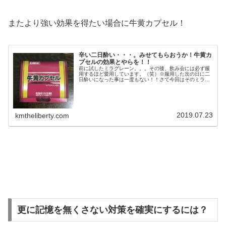
またより強い効果を得たい場合に牛黄カプセル！
辛い二日酔い・・・。みせてもらおうか！牛黄カ
プセルの効果とやらを！！
前に試したミラグレーン。。。その後、飲み会には必ず服
用するほど愛用しています。（笑）※服用した次の日に二
日酔いになった事は一度もない！！さて今回はそのミラグ
レーンより効果が高いといわれる牛黄カプセル！ネットで
はシャンパンが水になるなどかなり...
2019.07.23
kmtheliberty.com
更に記憶を無くさない対策を確実にするには？