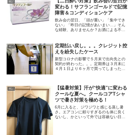
【二日酔い対策】飲み会の翌日が
雑記
電話...
変わる！サフランゴールドで記憶
障害＆コンディションケア
飲み会の翌日、「頭が重い」「集中でき
ない」「昨日の記憶があいまい…」そん
な経験、ありませんか？お酒による不調
は、単なる二日酔いだけでなく、肝臓や
神経系への負担が原因になっていること
も少なくありません。そこで注目されて
定期払い戻し。。。クレジット控
雑記
いるのが、サフラン由来の...
えを紛失したケース
新型コロナの影響で５月末で出向先との
契約が終わった。。。定期券は３月末に
４月１日より６ヶ月で買ってしまったの
で払戻が必要になる、依然ブログにも載
せましたがクレジット購入時はクレジッ
トカード購入時のご利用控えが必
【猛暑対策】汗が“快適”に変わる
要。。。それではと払い戻しに必...
雑記
クールな夏へ。クールコアTシャ
ツで暑さ対策を極める！
6月に入ると、ジワジワと感じる蒸し暑
さ。エアコンに頼りすぎるのも体に良く
ないし、かといって外では容赦ない日差
しが体力を奪っていく——。そんな夏の
悩みに、一枚で立ち向かえる“機能派Tシ
ャツ”が登場です。それが「クールコアtシ