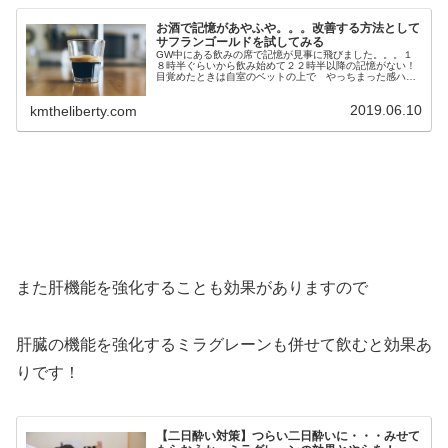
お酒で記憶があやふや。。。改善する方法として
サフランゴールドを試してみる
GW中にある飲みの席で記憶が見事に飛びました。。。１
８時半ぐらいから飲み始めて２２時半以降の記憶がない！
目覚めたときは自室のベットの上で やっちまった感ハン
パない（笑）一緒に飲んでた友人に連絡しその時の様子を
聞いてみると、、、普段言わないよ...
2019.06.10
kmtheliberty.com
また肝機能を強化することも効果がありますので
肝臓の機能を強化するミラグレーンも併せて飲むと効果あ
りです！
【二日酔い対策】つらい二日酔いに・・・みせて