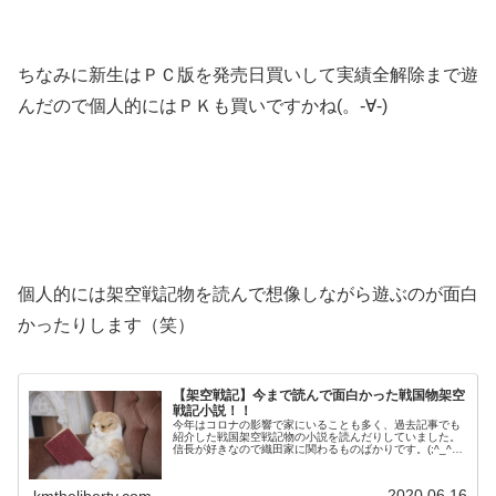
ちなみに新生はＰＣ版を発売日買いして実績全解除まで遊
んだので個人的にはＰＫも買いですかね(。-∀-)
個人的には架空戦記物を読んで想像しながら遊ぶのが面白
かったりします（笑）
【架空戦記】今まで読んで面白かった戦国物架空
戦記小説！！
今年はコロナの影響で家にいることも多く、過去記事でも
紹介した戦国架空戦記物の小説を読んだりしていました。
信長が好きなので織田家に関わるものばかりです。(;^_^A
織田武神伝感想記事はこちら！信長の嫡男 織田信忠 が主
人公。本能寺の変からの話...
2020.06.16
kmtheliberty.com