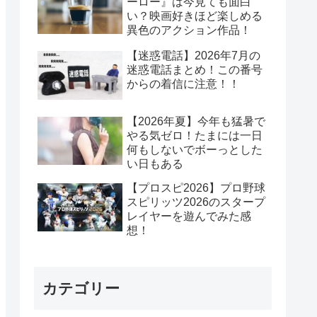
ーロー』は今見ても面白
い？映画好きほど楽しめる
異色のアクション作品！
【迷惑電話】2026年7月の
迷惑電話まとめ！この番号
からの着信に注意！！
【2026年夏】今年も猛暑で
やる気ゼロ！たまには一日
何もしないでボーっとした
い日もある
【プロスピ2026】プロ野球
スピリッツ2026のスタープ
レイヤーを遊んでみた感
想！
カテゴリー