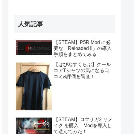
人気記事
【STEAM】P5R Mod に必
要な「Reloaded II」の導入
手順をまとめてみる
【はぴねすくらぶ】クール
コアTシャツの気になる口
コミ&評価を調査！
【STEAM】ロマサガ2 リメ
イク を購入！Modを導入し
て遊んでみた！