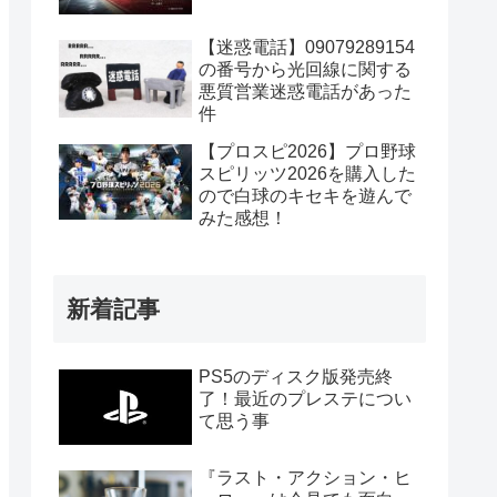
【迷惑電話】09079289154
の番号から光回線に関する
悪質営業迷惑電話があった
件
【プロスピ2026】プロ野球
スピリッツ2026を購入した
ので白球のキセキを遊んで
みた感想！
新着記事
PS5のディスク版発売終
了！最近のプレステについ
て思う事
『ラスト・アクション・ヒ