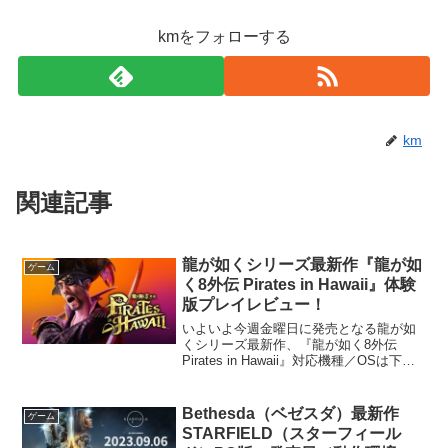
kmをフォローする
km
関連記事
龍が如くシリーズ最新作『龍が如
ゲーム
く8外伝 Pirates in Hawaii』体験
版プレイレビュー！
いよいよ今週金曜日に発売となる龍が如
くシリーズ最新作、『龍が如く8外伝
Pirates in Hawaii』対応機種／OSは下記
PlayStation 5、PlayStation 4、Xbox
Series X/S、Xbox One、Mic...
Bethesda（ベゼスダ）最新作
ゲーム
STARFIELD（スターフィール