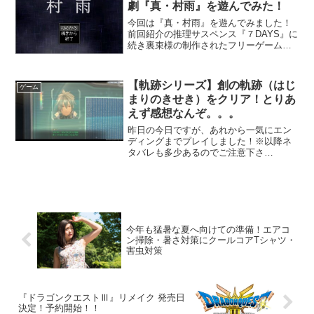
劇『真・村雨』を遊んでみた！
今回は『真・村雨』を遊んでみました！
前回紹介の推理サスペンス『７DAYS』に
続き裏束様の制作されたフリーゲームで
す。今作には以降のShadowシリーズなど
で登場する瀬崎が主人公の作品です！
【ＳＨＡＤＯＷ】【ＳＨＡＤＯＷＳ】一
【軌跡シリーズ】創の軌跡（はじ
ゲーム
覧ゲームのあらす...
まりのきせき）をクリア！とりあ
えず感想なんぞ。。。
昨日の今日ですが、あれから一気にエン
ディングまでプレイしました！※以降ネ
タバレも多少あるのでご注意下さ
い。。。↓↓↓↓↓↓↓↓ラスボス戦は案の定、
第３形態ぐらいまであったかな？といっ
た具合になんとか倒して終了。色々エピ
ローグ的なものを鑑賞し...
今年も猛暑な夏へ向けての準備！エアコ
ン掃除・暑さ対策にクールコアTシャツ・
害虫対策
『ドラゴンクエストⅢ』リメイク 発売日
決定！予約開始！！