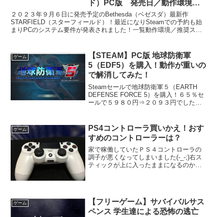
ド）PC版 発売日／動作環境／
推奨スペックについて
２０２３年９月６日に発売予定のBethesda（ベゼスダ）最新作
STARFIELD（スターフィールド）！最近になりSteamでの予約も始
まりPCのシステム要件が発表されました！一覧動作環境／推奨スペ
ック システム要件最低： OS: Wind...
【STEAM】PC版 地球防衛軍
ゲーム
5（EDF5）を購入！動作が重いの
で解消してみた！
Steamセールで地球防衛軍５（EARTH
DEFENSE FORCE 5）を購入！６５％セ
ールで５９８０円⇒２０９３円でした！
なんと！嬉しいことに地球防衛軍6の発売
日が決定しました！さらにPC版も発売決
定しました！このゲームを遊ぶに辺り
PS4コントローラ買いかえ！おす
ゲーム
コ...
すめのコントローラーは？
家で稼働していたＰＳ４コントローラの
調子が悪くなってしまいました(-_-;)右ス
ティックが上に入ったままになるのか勝
手に動く。。。現在遊んでいるバトオペ
２などアクションゲームに於いては致命
的です（汗不調と思われる場合の対策と
してコントローラ...
【フリーゲーム】サバイバルサス
ゲーム
ペンス 学生達による恐怖の逃亡